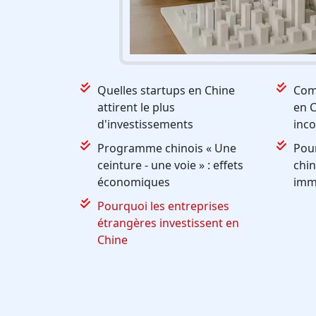
Quelles startups en Chine
Com
attirent le plus
en C
d'investissements
inc
Programme chinois « Une
Pour
ceinture - une voie » : effets
chin
économiques
immo
Pourquoi les entreprises
étrangères investissent en
Chine