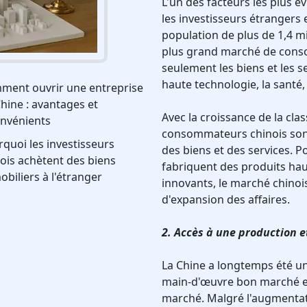
L'un des facteurs les plus é
les investisseurs étrangers 
population de plus de 1,4 mi
plus grand marché de con
seulement les biens et les se
haute technologie, la santé, 
ment ouvrir une entreprise
hine : avantages et
Avec la croissance de la cla
onvénients
consommateurs chinois sont 
quoi les investisseurs
des biens et des services. P
ois achètent des biens
fabriquent des produits ha
biliers à l'étranger
innovants, le marché chinoi
d'expansion des affaires.
2. Accès à une production 
La Chine a longtemps été u
main-d'œuvre bon marché et
marché. Malgré l'augmentati