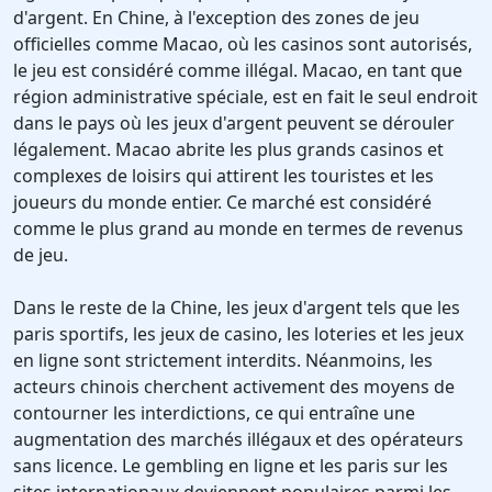
d'argent. En Chine, à l'exception des zones de jeu
officielles comme Macao, où les casinos sont autorisés,
le jeu est considéré comme illégal. Macao, en tant que
région administrative spéciale, est en fait le seul endroit
dans le pays où les jeux d'argent peuvent se dérouler
légalement. Macao abrite les plus grands casinos et
complexes de loisirs qui attirent les touristes et les
joueurs du monde entier. Ce marché est considéré
comme le plus grand au monde en termes de revenus
de jeu.
Dans le reste de la Chine, les jeux d'argent tels que les
paris sportifs, les jeux de casino, les loteries et les jeux
en ligne sont strictement interdits. Néanmoins, les
acteurs chinois cherchent activement des moyens de
contourner les interdictions, ce qui entraîne une
augmentation des marchés illégaux et des opérateurs
sans licence. Le gembling en ligne et les paris sur les