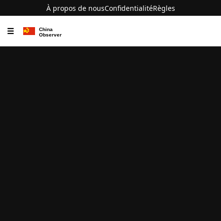
À propos de nous
Confidentialité
Règles
☰