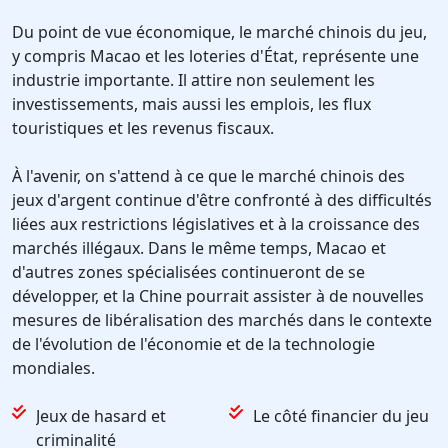
Du point de vue économique, le marché chinois du jeu,
y compris Macao et les loteries d'État, représente une
industrie importante. Il attire non seulement les
investissements, mais aussi les emplois, les flux
touristiques et les revenus fiscaux.
À l'avenir, on s'attend à ce que le marché chinois des
jeux d'argent continue d'être confronté à des difficultés
liées aux restrictions législatives et à la croissance des
marchés illégaux. Dans le même temps, Macao et
d'autres zones spécialisées continueront de se
développer, et la Chine pourrait assister à de nouvelles
mesures de libéralisation des marchés dans le contexte
de l'évolution de l'économie et de la technologie
mondiales.
Jeux de hasard et
Le côté financier du jeu
criminalité