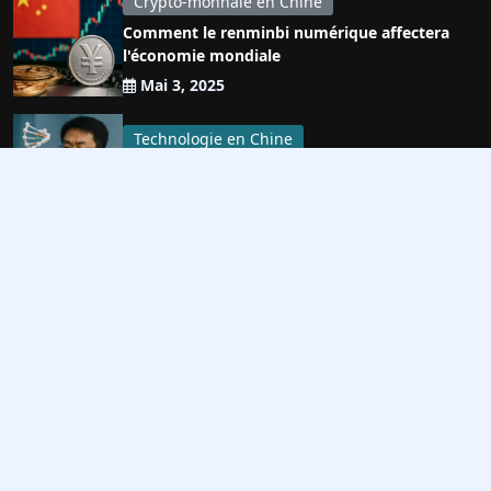
Crypto-monnaie en Chine
Comment le renminbi numérique affectera
l'économie mondiale
Mai 3, 2025
Technologie en Chine
Recherche génétique en Chine
Mai 3, 2025
PRINCIPALES CATÉGORIES
Économie et développement de la Chine
Culture et traditions chinoises
Réalisations sportives de la Chine
Technologie en Chine