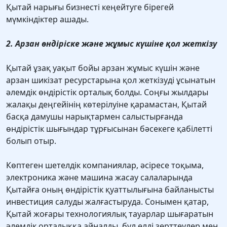
Қытай нарығы бизнесті кеңейтуге бірегей
мүмкіндіктер ашады.
2. Арзан өндіріске және жұмыс күшіне қол жеткізу
Қытай ұзақ уақыт бойы арзан жұмыс күшін және
арзан шикізат ресурстарына қол жеткізуді ұсынатын
әлемдік өндірістік орталық болды. Соңғы жылдары
жалақы деңгейінің көтерілуіне қарамастан, Қытай
басқа дамушы нарықтармен салыстырғанда
өндірістік шығындар тұрғысынан бәсекеге қабілетті
болып отыр.
Көптеген шетелдік компаниялар, әсіресе тоқыма,
электроника және машина жасау салаларында
Қытайға оның өндірістік қуаттылығына байланысты
инвестиция салуды жалғастыруда. Сонымен қатар,
Қытай жоғары технологиялық тауарлар шығаратын
әлемдік орталыққа айналды, бұл елді зерттеулер мен