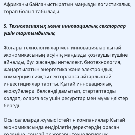
Африканы байланыстыратын маңызды логистикалық
торап болып табылады.
5. Технологиялық және инновациялық секторлар
үшін тартымдылық
Жоғары технологиялар мен инновациялар қытай
экономикасының өсуінің маңызды қозғаушы күшіне
айналды, бұл жасанды интеллект, биотехнология,
жаңартылатын энергетика және электрондық
коммерция сияқты секторларға айтарлықтай
инвестициялар тартты. Қытай инновациялық
экожүйелерді белсенді дамытып, стартаптарды
қолдап, оларға өсу үшін ресурстар мен мүмкіндіктер
береді.
Осы салаларда жұмыс істейтін компаниялар Қытай
экономикасында өндірілетін деректердің орасан
көлеміне, сондай-ақ жоғары технологиялық