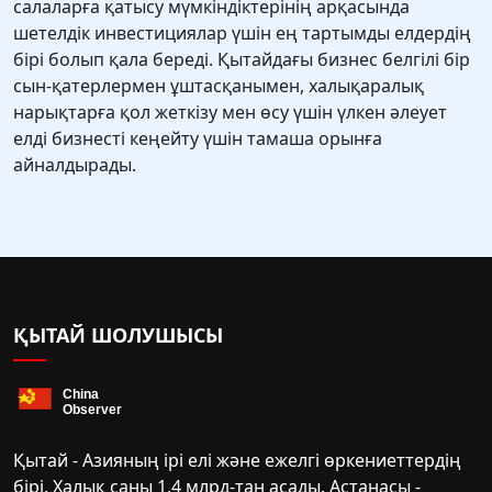
салаларға қатысу мүмкіндіктерінің арқасында
шетелдік инвестициялар үшін ең тартымды елдердің
бірі болып қала береді. Қытайдағы бизнес белгілі бір
сын-қатерлермен ұштасқанымен, халықаралық
нарықтарға қол жеткізу мен өсу үшін үлкен әлеует
елді бизнесті кеңейту үшін тамаша орынға
айналдырады.
ҚЫТАЙ ШОЛУШЫСЫ
Қытай - Азияның ірі елі және ежелгі өркениеттердің
бірі. Халық саны 1,4 млрд-тан асады. Астанасы -