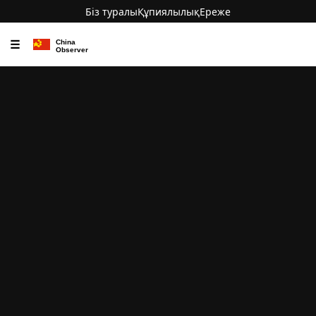
Біз туралы
Құпиялылық
Ереже
☰