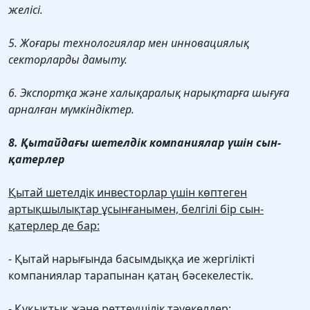
желісі.
5. Жоғары технологиялар мен инновациялық
секторларды дамыту.
6. Экспортқа және халықаралық нарықтарға шығуға
арналған мүмкіндіктер.
8. Қытайдағы шетелдік компаниялар үшін сын-
қатерлер
Қытай шетелдік инвесторлар үшін көптеген
артықшылықтар ұсынғанымен, белгілі бір сын-
қатерлер де бар:
- Қытай нарығында басымдыққа ие жергілікті
компаниялар тарапынан қатаң бәсекелестік.
- Құқықтық және реттеушілік тәуекелдер: