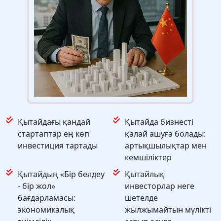
Қытайдағы қандай
Қытайда бизнесті
стартаптар ең көп
қалай ашуға болады:
инвестиция тартады
артықшылықтар мен
кемшіліктер
Қытайдың «Бір белдеу
Қытайлық
- бір жол»
инвесторлар неге
бағдарламасы:
шетелде
экономикалық
жылжымайтын мүлікті