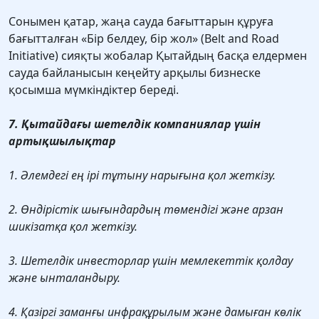
Сонымен қатар, жаңа сауда бағыттарын құруға
бағытталған «Бір белдеу, бір жол» (Belt and Road
Initiative) сияқты жобалар Қытайдың басқа елдермен
сауда байланысын кеңейту арқылы бизнеске
қосымша мүмкіндіктер береді.
7. Қытайдағы шетелдік компаниялар үшін
артықшылықтар
1. Әлемдегі ең ірі тұтыну нарығына қол жеткізу.
2. Өндірістік шығындардың төмендігі және арзан
шикізатқа қол жеткізу.
3. Шетелдік инвесторлар үшін мемлекеттік қолдау
және ынталандыру.
4. Қазіргі заманғы инфрақұрылым және дамыған көлік