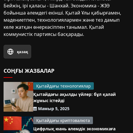
Бейжің, ірі қаласы - Шанхай. Экономика - ЖІӨ
бойынша әлемдегі екінші. Қытай Ұлы қабырғамен,
мәдениетпен, технологиялармен және тез дамып
келе жатқан өнеркәсіппен танымал. Қытай
коммунистік партиясы басқарады.
қазақ
СОҢҒЫ ЖАЗБАЛАР
Қытайдағы технологиялар
Қытайдағы ақылды үйлер: бұл қалай
жұмыс істейді
Мамыр 5, 2025
Қытайдағы криптовалюта
Цифрлық юань әлемдік экономикаға