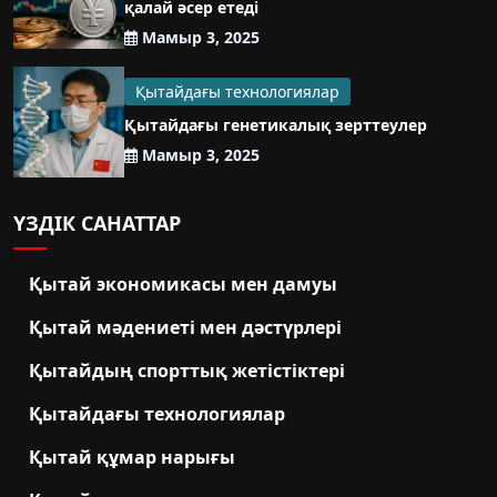
қалай әсер етеді
Мамыр 3, 2025
Қытайдағы технологиялар
Қытайдағы генетикалық зерттеулер
Мамыр 3, 2025
ҮЗДІК САНАТТАР
Қытай экономикасы мен дамуы
Қытай мәдениеті мен дәстүрлері
Қытайдың спорттық жетістіктері
Қытайдағы технологиялар
Қытай құмар нарығы