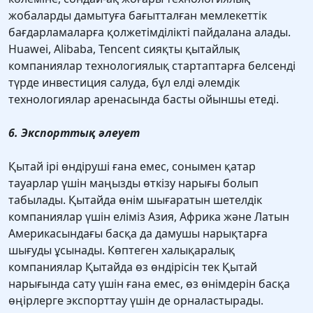
жобаларды дамытуға бағытталған мемлекеттік
бағдарламаларға қолжетімділікті пайдалана алады.
Huawei, Alibaba, Tencent сияқты қытайлық
компаниялар технологиялық стартаптарға белсенді
түрде инвестиция салуда, бұл елді әлемдік
технологиялар аренасында басты ойыншы етеді.
6. Экспорттық әлеует
Қытай ірі өндіруші ғана емес, сонымен қатар
тауарлар үшін маңызды өткізу нарығы болып
табылады. Қытайда өнім шығаратын шетелдік
компаниялар үшін еліміз Азия, Африка және Латын
Америкасындағы басқа да дамушы нарықтарға
шығуды ұсынады. Көптеген халықаралық
компаниялар Қытайда өз өндірісін тек Қытай
нарығында сату үшін ғана емес, өз өнімдерін басқа
өңірлерге экспорттау үшін де орналастырады.