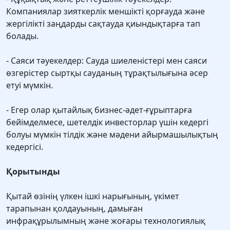
Компаниялар зияткерлік меншікті қорғауда және
жергілікті заңдарды сақтауда қиындықтарға тап
болады.
- Саяси тәуекелдер: Сауда шиеленістері мен саяси
өзгерістер сыртқы сауданың тұрақтылығына әсер
етуі мүмкін.
- Егер олар қытайлық бизнес-әдет-ғұрыптарға
бейімделмесе, шетелдік инвесторлар үшін кедергі
болуы мүмкін тілдік және мәдени айырмашылықтың
кедергісі.
Қорытынды
Қытай өзінің үлкен ішкі нарығының, үкімет
тарапынан қолдауының, дамыған
инфрақұрылымның және жоғары технологиялық