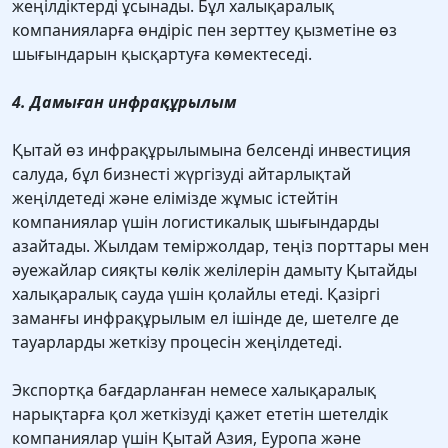
жеңілдіктерді ұсынады. Бұл халықаралық
компанияларға өндіріс пен зерттеу қызметіне өз
шығындарын қысқартуға көмектеседі.
4. Дамыған инфрақұрылым
Қытай өз инфрақұрылымына белсенді инвестиция
салуда, бұл бизнесті жүргізуді айтарлықтай
жеңілдетеді және елімізде жұмыс істейтін
компаниялар үшін логистикалық шығындарды
азайтады. Жылдам теміржолдар, теңіз порттары мен
әуежайлар сияқты көлік желілерін дамыту Қытайды
халықаралық сауда үшін қолайлы етеді. Қазіргі
заманғы инфрақұрылым ел ішінде де, шетелге де
тауарларды жеткізу процесін жеңілдетеді.
Экспортқа бағдарланған немесе халықаралық
нарықтарға қол жеткізуді қажет ететін шетелдік
компаниялар үшін Қытай Азия, Еуропа және