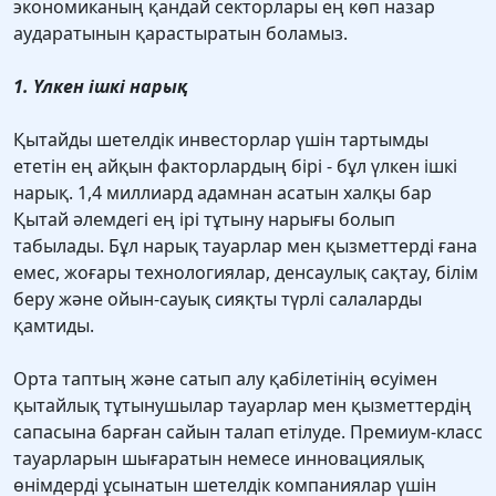
экономиканың қандай секторлары ең көп назар
аударатынын қарастыратын боламыз.
1. Үлкен ішкі нарық
Қытайды шетелдік инвесторлар үшін тартымды
ететін ең айқын факторлардың бірі - бұл үлкен ішкі
нарық. 1,4 миллиард адамнан асатын халқы бар
Қытай әлемдегі ең ірі тұтыну нарығы болып
табылады. Бұл нарық тауарлар мен қызметтерді ғана
емес, жоғары технологиялар, денсаулық сақтау, білім
беру және ойын-сауық сияқты түрлі салаларды
қамтиды.
Орта таптың және сатып алу қабілетінің өсуімен
қытайлық тұтынушылар тауарлар мен қызметтердің
сапасына барған сайын талап етілуде. Премиум-класс
тауарларын шығаратын немесе инновациялық
өнімдерді ұсынатын шетелдік компаниялар үшін