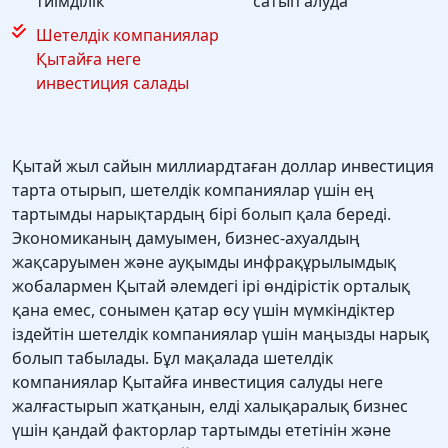
тиімділік
сатып алуда
Шетелдік компаниялар
Қытайға неге
инвестиция салады
Қытай жыл сайын миллиардтаған доллар инвестиция
тарта отырып, шетелдік компаниялар үшін ең
тартымды нарықтардың бірі болып қала береді.
Экономиканың дамуымен, бизнес-ахуалдың
жақсаруымен және ауқымды инфрақұрылымдық
жобалармен Қытай әлемдегі ірі өндірістік орталық
қана емес, сонымен қатар өсу үшін мүмкіндіктер
іздейтін шетелдік компаниялар үшін маңызды нарық
болып табылады. Бұл мақалада шетелдік
компаниялар Қытайға инвестиция салуды неге
жалғастырып жатқанын, елді халықаралық бизнес
үшін қандай факторлар тартымды ететінін және