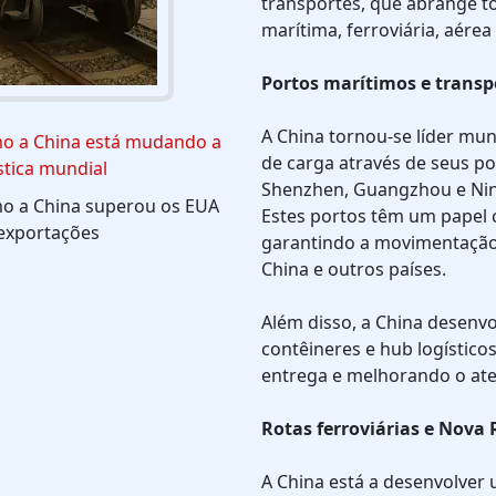
transportes, que abrange to
marítima, ferroviária, aérea 
Portos marítimos e transp
A China tornou-se líder mu
o a China está mudando a
de carga através de seus p
stica mundial
Shenzhen, Guangzhou e Nin
o a China superou os EUA
Estes portos têm um papel c
exportações
garantindo a movimentação 
China e outros países.
Além disso, a China desenvo
contêineres e hub logístico
entrega e melhorando o at
Rotas ferroviárias e Nova
A China está a desenvolver u