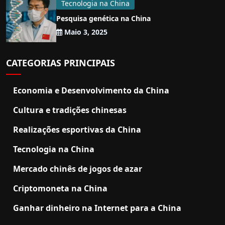
Tecnologia na China
Pesquisa genética na China
Maio 3, 2025
CATEGORIAS PRINCIPAIS
Economia e Desenvolvimento da China
Cultura e tradições chinesas
Realizações esportivas da China
Tecnologia na China
Mercado chinês de jogos de azar
Criptomoneta na China
Ganhar dinheiro na Internet para a China