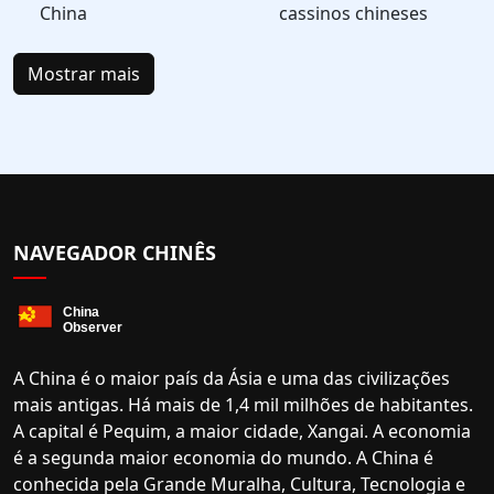
China
cassinos chineses
Mostrar mais
NAVEGADOR CHINÊS
A China é o maior país da Ásia e uma das civilizações
mais antigas. Há mais de 1,4 mil milhões de habitantes.
A capital é Pequim, a maior cidade, Xangai. A economia
é a segunda maior economia do mundo. A China é
conhecida pela Grande Muralha, Cultura, Tecnologia e