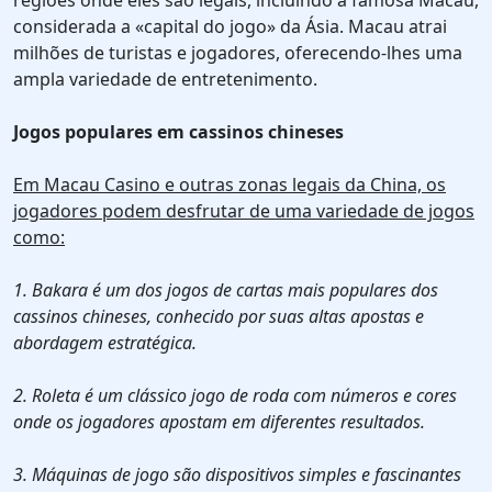
regiões onde eles são legais, incluindo a famosa Macau,
considerada a «capital do jogo» da Ásia. Macau atrai
milhões de turistas e jogadores, oferecendo-lhes uma
ampla variedade de entretenimento.
Jogos populares em cassinos chineses
Em Macau Casino e outras zonas legais da China, os
jogadores podem desfrutar de uma variedade de jogos
como:
1. Bakara é um dos jogos de cartas mais populares dos
cassinos chineses, conhecido por suas altas apostas e
abordagem estratégica.
2. Roleta é um clássico jogo de roda com números e cores
onde os jogadores apostam em diferentes resultados.
3. Máquinas de jogo são dispositivos simples e fascinantes