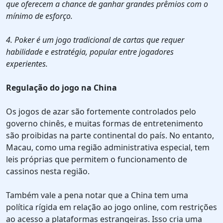
que oferecem a chance de ganhar grandes prêmios com o
mínimo de esforço.
4. Poker é um jogo tradicional de cartas que requer
habilidade e estratégia, popular entre jogadores
experientes.
Regulação do jogo na China
Os jogos de azar são fortemente controlados pelo
governo chinês, e muitas formas de entretenimento
são proibidas na parte continental do país. No entanto,
Macau, como uma região administrativa especial, tem
leis próprias que permitem o funcionamento de
cassinos nesta região.
Também vale a pena notar que a China tem uma
política rígida em relação ao jogo online, com restrições
ao acesso a plataformas estrangeiras. Isso cria uma