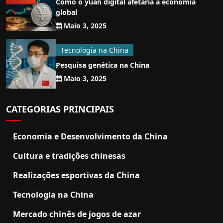
Como o yuan digital afetaria a economia
global
Maio 3, 2025
Tecnologia na China
Pesquisa genética na China
Maio 3, 2025
CATEGORIAS PRINCIPAIS
Economia e Desenvolvimento da China
Cultura e tradições chinesas
Realizações esportivas da China
Tecnologia na China
Mercado chinês de jogos de azar