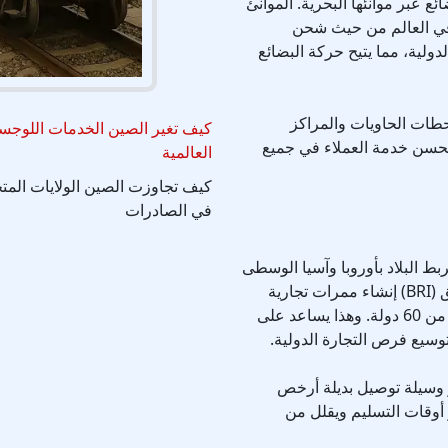
ع عبر موانئها البحرية. الموانئ
 في العالم من حيث شحن
لدولية، مما يتيح حركة البضائع
طات الحاويات والمراكز
كيف تغير الصين الخدمات اللوجست
يحسن خدمة العملاء في جميع
العالمية
كيف تجاوزت الصين الولايات المت
في الصادرات
 البلاد بأوروبا وآسيا الوسطى
ومناطق أخرى. يتضمن برنامج مبادرة الحزام والطريق (BRI) إنشاء ممرات تجارية
جديدة عبر الطرق البرية والموانئ، تربط الصين بأكثر من 60 دولة. وهذا يساعد على
وسيع فرص التجارة الدولية.
و وسيلة توصيل بديلة أرخص
أوقات التسليم ويقلل من