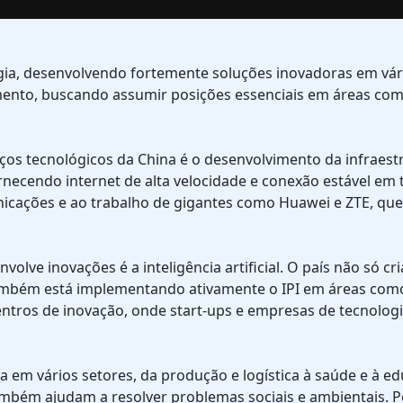
gia, desenvolvendo fortemente soluções inovadoras em vári
to, buscando assumir posições essenciais em áreas como in
s tecnológicos da China é o desenvolvimento da infraestru
necendo internet de alta velocidade e conexão estável em to
nicações e ao trabalho de gigantes como Huawei e ZTE, q
lve inovações é a inteligência artificial. O país não só cr
bém está implementando ativamente o IPI em áreas como s
entros de inovação, onde start-ups e empresas de tecnolo
a em vários setores, da produção e logística à saúde e à 
mbém ajudam a resolver problemas sociais e ambientais. 