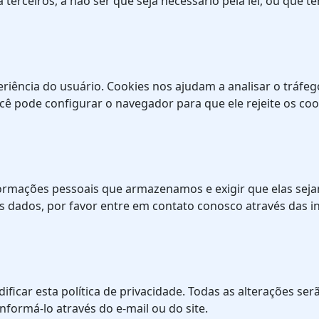
erceiros, a não ser que seja necessário pela lei, ou que t
riência do usuário. Cookies nos ajudam a analisar o tráfeg
cê pode configurar o navegador para que ele rejeite os co
nformações pessoais que armazenamos e exigir que elas seja
dados, por favor entre em contato conosco através das i
ficar esta política de privacidade. Todas as alterações ser
informá-lo através do e-mail ou do site.