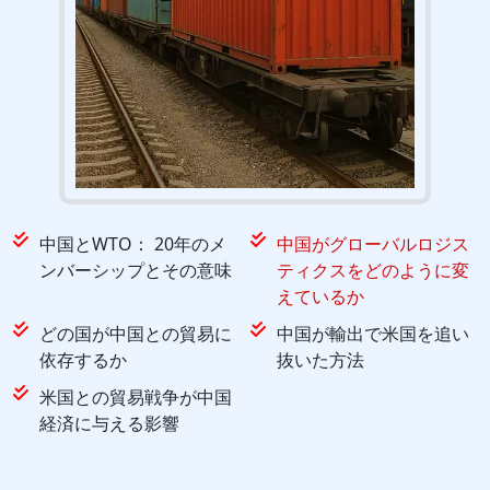
中国とWTO： 20年のメ
中国がグローバルロジス
ンバーシップとその意味
ティクスをどのように変
えているか
どの国が中国との貿易に
中国が輸出で米国を追い
依存するか
抜いた方法
米国との貿易戦争が中国
経済に与える影響