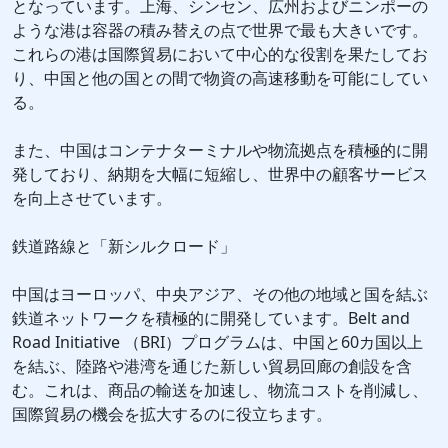
となっています。上海、シンセン、広州およびニンポーの
ような港は容器の積み替えの点で世界で最も大きいです。
これらの港は国際貿易において中心的な役割を果たしてお
り、中国と他の国との間で物資の高速移動を可能にしてい
る。
また、中国はコンテナターミナルや物流拠点を積極的に開
発しており、納期を大幅に短縮し、世界中の顧客サービス
を向上させています。
鉄道路線と「新シルクロード」
中国はヨーロッパ、中央アジア、その他の地域と国を結ぶ
鉄道ネットワークを積極的に開発しています。Belt and
Road Initiative （BRI）プログラムは、中国と60カ国以上
を結ぶ、陸路や港湾を通じた新しい貿易回廊の創設を含
む。これは、商品の輸送を加速し、物流コストを削減し、
国際貿易の機会を拡大するのに役立ちます。