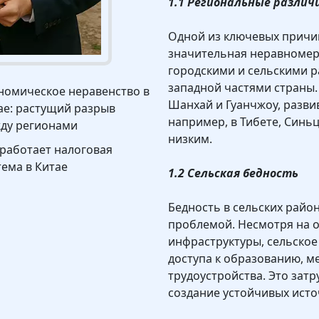
1.1 Региональные различ
Одной из ключевых причин
значительная неравномер
городскими и сельскими р
западной частями страны. 
номическое неравенство в
Шанхай и Гуанчжоу, разви
ае: растущий разрыв
например, в Тибете, Синьц
ду регионами
низким.
 работает налоговая
тема в Китае
1.2 Сельская бедность
Бедность в сельских райо
проблемой. Несмотря на 
инфраструктуры, сельское
доступа к образованию, м
трудоустройства. Это зат
создание устойчивых исто