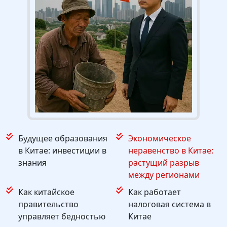
Будущее образования
Экономическое
в Китае: инвестиции в
неравенство в Китае:
знания
растущий разрыв
между регионами
Как китайское
Как работает
правительство
налоговая система в
управляет бедностью
Китае