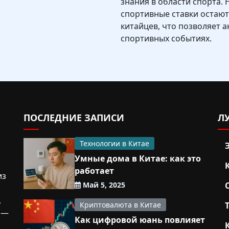
знания в области спорта. 
спортивные ставки остаю
китайцев, что позволяет 
спортивных событиях.
ПОСЛЕДНИЕ ЗАПИСИ
Л
Технологии в Китае
Умные дома в Китае: как это
работает
из
Май 5, 2025
,
Криптовалюта в Китае
 —
Как цифровой юань повлияет