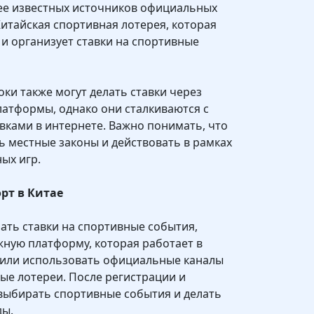
лее известных источников официальных
Китайская спортивная лотерея, которая
 и организует ставки на спортивные
оки также могут делать ставки через
атформы, однако они сталкиваются с
ками в интернете. Важно понимать, что
ь местные законы и действовать в рамках
ых игр.
орт в Китае
лать ставки на спортивные события,
ную платформу, которая работает в
в или использовать официальные каналы
ные лотереи. После регистрации и
выбирать спортивные события и делать
ды.