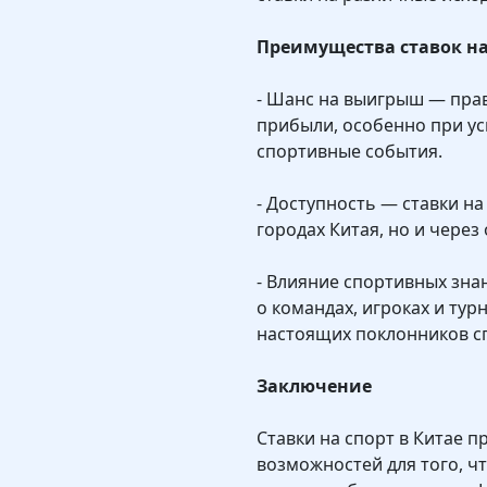
Преимущества ставок на
- Шанс на выигрыш — пра
прибыли, особенно при у
спортивные события.
- Доступность — ставки на
городах Китая, но и чере
- Влияние спортивных зна
о командах, игроках и тур
настоящих поклонников с
Заключение
Ставки на спорт в Китае 
возможностей для того, ч