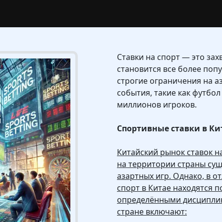
Ставки на спорт — это за
становится все более попу
строгие ограничения на а
события, такие как футбо
миллионов игроков.
Спортивные ставки в Ки
Китайский рынок ставок н
на территории страны су
азартных игр. Однако, в о
спорт в Китае находятся 
определёнными дисциплин
стране включают: