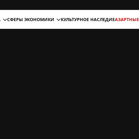
А
СФЕРЫ ЭКОНОМИКИ
КУЛЬТУРНОЕ НАСЛЕДИЕ
АЗАРТНЫЕ