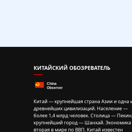
КИТАЙСКИЙ ОБОЗРЕВАТЕЛЬ
Китай — крупнейшая страна Азии и одна 
древнейших цивилизаций. Население —
более 1,4 млрд человек. Столица — Пекин
крупнейший город — Шанхай. Экономика
вторая в мире по ВВП. Китай известен