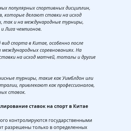
амых популярных спортивных дисциплин,
в, которые делают ставки на исход
, так и на международные турниры,
и Лига чемпионов.
 вид спорта в Китае, особенно после
в международных соревнованиях. На
тавки на исход матчей, тоталы и другие
нисные турниры, такие как Уимблдон или
ралии, привлекают как профессионалов,
ых ставок.
лирование ставок на спорт в Китае
рого контролируются государственными
орт разрешены только в определенных