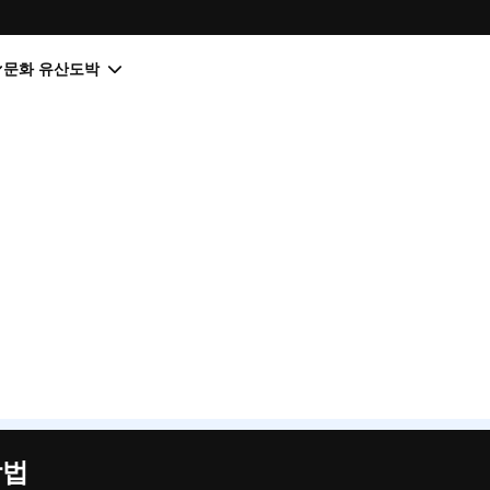
문화 유산
도박
방법