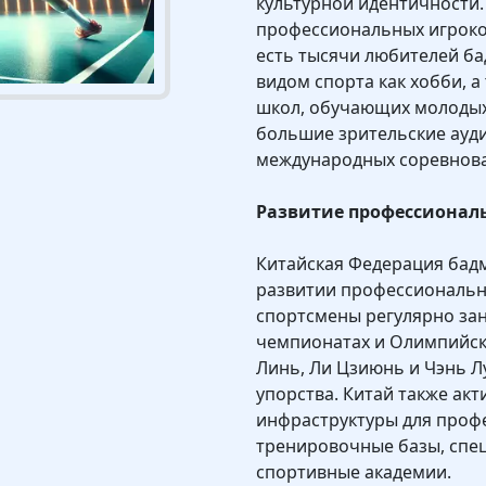
культурной идентичности.
профессиональных игроков
есть тысячи любителей б
видом спорта как хобби, 
школ, обучающих молодых
большие зрительские ауди
международных соревнова
Развитие профессионал
Китайская Федерация бадм
развитии профессионально
спортсмены регулярно за
чемпионатах и Олимпийских
Линь, Ли Цзиюнь и Чэнь Л
упорства. Китай также ак
инфраструктуры для проф
тренировочные базы, спе
спортивные академии.