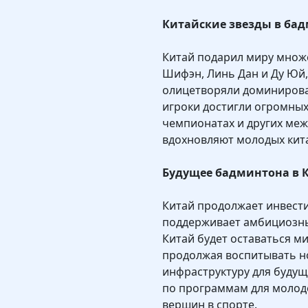
Китайские звезды в ба
Китай подарил миру множе
Шифэн, Линь Дан и Ду Юй,
олицетворяли доминирован
игроки достигли огромных
чемпионатах и других меж
вдохновляют молодых кита
Будущее бадминтона в 
Китай продолжает инвести
поддерживает амбициозны
Китай будет оставаться м
продолжая воспитывать н
инфраструктуру для будущ
по программам для молод
вершин в спорте.