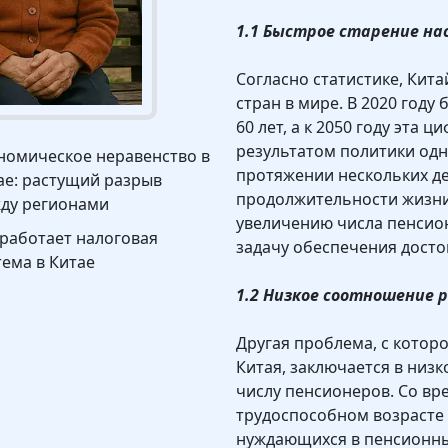
1.1 Быстрое старение на
Согласно статистике, Кит
стран в мире. В 2020 году
60 лет, а к 2050 году эта 
результатом политики одн
номическое неравенство в
протяжении нескольких де
ае: растущий разрыв
продолжительности жизни
ду регионами
увеличению числа пенсион
 работает налоговая
задачу обеспечения досто
тема в Китае
1.2 Низкое соотношение 
Другая проблема, с котор
Китая, заключается в низ
числу пенсионеров. Со в
трудоспособном возрасте 
нуждающихся в пенсионных