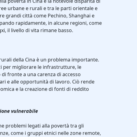
lla povertà in Cina è la notevole disparità di
e urbane e rurali e tra le parti orientale e
re grandi città come Pechino, Shanghai e
pando rapidamente, in alcune regioni, come
gxi, il livello di vita rimane basso.
rurali della Cina è un problema importante.
 per migliorare le infrastrutture, le
o di fronte a una carenza di accesso
itari e alle opportunità di lavoro. Ciò rende
onomica e la creazione di fonti di reddito
zione vulnerabile
e problemi legati alla povertà tra gli
ranze, come i gruppi etnici nelle zone remote,