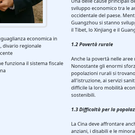
Una delle cause principali de
sviluppo economico tra le are
occidentale del paese. Ment
Guangzhou si stanno svilup
il Tibet, lo Xinjiang e il Guan
uguaglianza economica in
1.2 Povertà rurale
, divario regionale
scente
Anche la povertà nelle aree 
 funziona il sistema fiscale
Nonostante gli enormi sforzi
ina
popolazioni rurali si trovan
all'istruzione, ai servizi san
difficile la loro mobilità ec
sostenibili.
1.3 Difficoltà per la popola
La Cina deve affrontare anch
anziani, i disabili e le mino