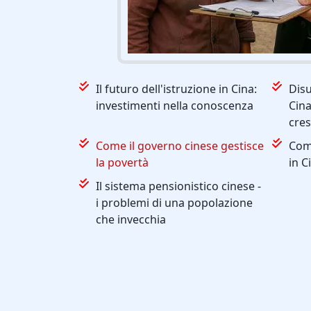
Il futuro dell'istruzione in Cina:
Dis
investimenti nella conoscenza
Cina
cre
Come il governo cinese gestisce
Come
la povertà
in C
Il sistema pensionistico cinese -
i problemi di una popolazione
che invecchia