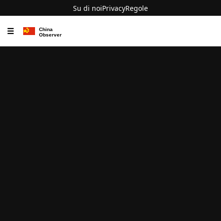
Su di noi
Privacy
Regole
☰