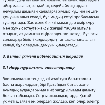
Тұрмыс деңгейi мен экономикалық мүмкiндiктердегi
айырмашылық сондай-ақ кедей аймақтардан
неғұрлым дамыған қалаларға жұмыс күшiнiң көшiп-
қонуына алып келедi, бұл мидың кетуi проблемасын
туындатады. Жас және білікті мамандар өмір сүру
мен жұмыс істеуге жақсы жағдай табуға ұмтыла
отырып, аз дамыған өңірлерден жиі кетеді. Бұл осы
салаларда білікті кадрлардың тапшылығына алып
келеді, бұл олардың дамуын қиындатады.
3. Қытай үкіметі қабылдайтын шаралар
3.1 Инфрақұрылымға инвестициялар
Экономикалық теңсіздікті азайтуға бағытталған
басты шаралардың бірі Қытайдың батыс және
ауылдық аудандарында инфрақұрылымды дамыту
болып табылады. Соңғы онжылдықтарда Қытай
үкіметі шалғай өңірлердегі жолдар, көпірлер, электр