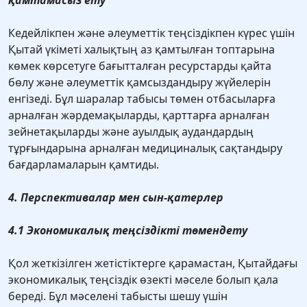
қамтамасыз ету
Кедейлікпен және әлеуметтік теңсіздікпен күрес үшін
Қытай үкіметі халықтың аз қамтылған топтарына
көмек көрсетуге бағытталған ресурстарды қайта
бөлу және әлеуметтік қамсыздандыру жүйелерін
енгізеді. Бұл шаралар табысы төмен отбасыларға
арналған жәрдемақыларды, қарттарға арналған
зейнетақыларды және ауылдық аудандардың
тұрғындарына арналған медициналық сақтандыру
бағдарламаларын қамтиды.
4. Перспективалар мен сын-қатерлер
4.1 Экономикалық теңсіздікті төмендету
Қол жеткізілген жетістіктерге қарамастан, Қытайдағы
экономикалық теңсіздік өзекті мәселе болып қала
береді. Бұл мәселені табысты шешу үшін