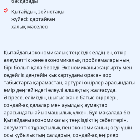
басқарады
Қытайдың зейнетақы
жүйесі: қартайған
халық мәселесі
Қытайдағы экономикалық теңсіздік елдің ең өткір
әлеуметтік және экономикалық проблемаларының
бірі болып қала береді. Экономиканы жаңғырту мен
кедейлiк деңгейiн қысқартудағы орасан зор
табыстарға қарамастан, әртүрлi өңiрлер арасындағы
өмiр деңгейiндегi елеулi алшақтық жалғасуда.
Әсіресе, еліміздің шығыс және батыс өңірлері,
сондай-ақ қалалар мен ауылдық аумақтар
арасындағы айырмашылық үлкен. Бұл мақалада біз
Қытайдағы экономикалық теңсіздіктің себептерін,
әлеуметтік тұрақтылық пен экономиканың өсуі үшін
осы құбылыстың салдарын, сондай-ақ өңірлер