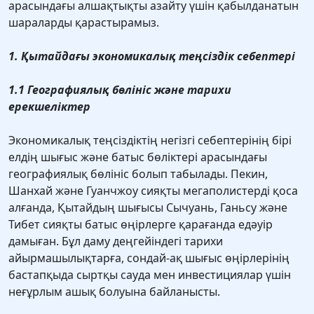
арасындағы алшақтықты азайту үшін қабылданатын
шараларды қарастырамыз.
1. Қытайдағы экономикалық теңсіздік себептері
1.1 Географиялық бөлініс және тарихи
ерекшеліктер
Экономикалық теңсіздіктің негізгі себептерінің бірі
елдің шығыс және батыс бөліктері арасындағы
географиялық бөлініс болып табылады. Пекин,
Шанхай және Гуанчжоу сияқты мегаполистерді қоса
алғанда, Қытайдың шығысы Сычуань, Ганьсу және
Тибет сияқты батыс өңірлерге қарағанда едәуір
дамыған. Бұл даму деңгейіндегі тарихи
айырмашылықтарға, сондай-ақ шығыс өңірлерінің
бастапқыда сыртқы сауда мен инвестициялар үшін
неғұрлым ашық болуына байланысты.