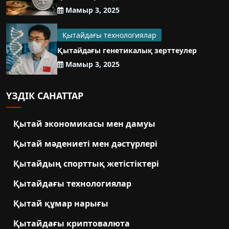
Мамыр 3, 2025
Қытайдағы технологиялар
Қытайдағы генетикалық зерттеулер
Мамыр 3, 2025
ҮЗДІК САНАТТАР
Қытай экономикасы мен дамуы
Қытай мәдениеті мен дәстүрлері
Қытайдың спорттық жетістіктері
Қытайдағы технологиялар
Қытай құмар нарығы
Қытайдағы криптовалюта