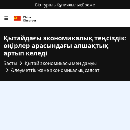
Біз туралы
Құпиялылық
Ереже
☰
Қытайдағы экономикалық теңсіздік:
өңірлер арасындағы алшақтық
артып келеді
Басты
Қытай экономикасы мен дамуы
Әлеуметтік және экономикалық саясат