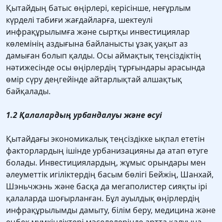
Қытайдың батыс өңірлері, керісінше, неғұрлым
күрделі табиғи жағдайларға, шектеулі
инфрақұрылымға және сыртқы инвестициялар
көлемінің аздығына байланысты ұзақ уақыт аз
дамыған болып қалды. Осы аймақтық теңсіздіктің
нәтижесінде осы өңірлердің тұрғындары арасында
өмір сүру деңгейінде айтарлықтай алшақтық
байқалады.
1.2 Қалалардың урбандалуы және өсуі
Қытайдағы экономикалық теңсіздікке ықпал ететін
факторлардың ішінде урбанизацияны да атап өтуге
болады. Инвестициялардың, жұмыс орындары мен
әлеуметтік игіліктердің басым бөлігі Бейжің, Шанхай,
Шэньчжэнь және басқа да мегаполистер сияқты ірі
қалаларда шоғырланған. Бұл ауылдық өңірлердің
инфрақұрылымды дамыту, білім беру, медицина және