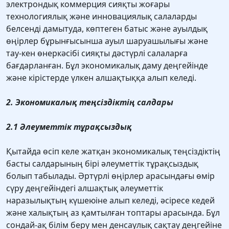
электрондық коммерция сияқты жоғары
технологиялық және инновациялық салаларды
белсенді дамытуда, көптеген батыс және ауылдық
өңірлер бұрынғысынша ауыл шаруашылығы және
тау-кен өнеркәсібі сияқты дәстүрлі салаларға
бағдарланған. Бұл экономикалық даму деңгейінде
және кірістерде үлкен алшақтыққа алып келеді.
2. Экономикалық теңсіздіктің салдары
2.1 Әлеуметтік тұрақсыздық
Қытайда өсіп келе жатқан экономикалық теңсіздіктің
басты салдарының бірі әлеуметтік тұрақсыздық
болып табылады. Әртүрлі өңірлер арасындағы өмір
сүру деңгейіндегі алшақтық әлеуметтік
наразылықтың күшеюіне алып келеді, әсіресе кедей
және халықтың аз қамтылған топтары арасында. Бұл
сондай-ақ білім беру мен денсаулық сақтау деңгейіне