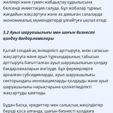
желілері және сумен жабдықтау құрылысына
белсенді инвестиция салуда. Бұл жобалар тұрмыс
жағдайын жақсартуға және аз дамыған салаларда
экономикалық мүмкіндіктерді ұлғайтуға ықпал етеді.
3.2 Ауыл шаруашылығы мен шағын бизнесті
қолдау бағдарламалары
Қытай сондай-ақ өнімділікті арттыруға, өнім сапасын
жақсартуға және ауыл тұрғындарының табысын
арттыруға бағытталған ауыл шаруашылығын қолдау
бағдарламаларын енгізуде. Бұл фермерлерге
арналған субсидияларды, ауыл шаруашылығы
секторындағы инновацияларды қолдауды және ауыл
шаруашылығы нарықтарына қолжетімділікті
жақсартуды қамтиды.
Бұдан басқа, кредиттер мен салықтық жеңілдіктер
беруді қоса алғанда, шағын бизнесті қолдауға