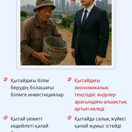
Қытайдағы білім
Қытайдағы
берудің болашағы:
экономикалық
білімге инвестициялар
теңсіздік: өңірлер
арасындағы алшақтық
артып келеді
Қытай үкіметі
Қытайда салық жүйесі
кедейлікті қалай
қалай жұмыс істейді