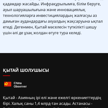
қадамдар жасайды. Инфрақұрылымға, білім беруге,
ауыл шаруашылығына және инновациялық
технологияларға инвестициялардың жалғасуы аз
дамыған аудандардағы ахуалдың жақсаруына ықпал
етеді. Дегенмен, Қытай мәселесін түпкілікті шешу
үшін әлі де ұзақ жолдан өтуге тура келеді.
ҚЫТАЙ ШОЛУШЫСЫ
Қытай - Азияның ірі елі және ежелгі өркениеттердің
бірі. Халық саны 1,4 млрд-тан асады. Астанасы -