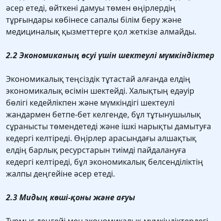
әсер етеді, өйткені дамуы төмен өңірлердің
тұрғындары көбінесе сапалы білім беру және
медициналық қызметтерге қол жеткізе алмайды.
2.2 Экономиканың өсуі үшін шектеулі мүмкіндіктер
Экономикалық теңсіздік тұтастай алғанда елдің
экономикалық өсімін шектейді. Халықтың едәуір
бөлігі кедейлікпен және мүмкіндігі шектеулі
жандармен бетпе-бет келгенде, бұл тұтынушылық
сұранысты төмендетеді және ішкі нарықты дамытуға
кедергі келтіреді. Өңірлер арасындағы алшақтық
елдің барлық ресурстарын тиімді пайдалануға
кедергі келтіреді, бұл экономикалық белсенділіктің
жалпы деңгейіне әсер етеді.
2.3 Мидың көші-қоны және ағуы