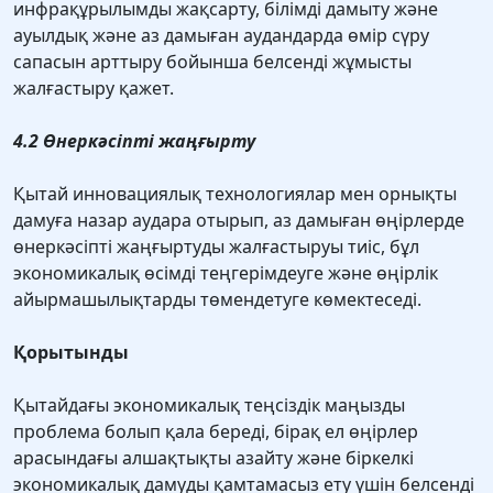
инфрақұрылымды жақсарту, білімді дамыту және
ауылдық және аз дамыған аудандарда өмір сүру
сапасын арттыру бойынша белсенді жұмысты
жалғастыру қажет.
4.2 Өнеркәсіпті жаңғырту
Қытай инновациялық технологиялар мен орнықты
дамуға назар аудара отырып, аз дамыған өңірлерде
өнеркәсіпті жаңғыртуды жалғастыруы тиіс, бұл
экономикалық өсімді теңгерімдеуге және өңірлік
айырмашылықтарды төмендетуге көмектеседі.
Қорытынды
Қытайдағы экономикалық теңсіздік маңызды
проблема болып қала береді, бірақ ел өңірлер
арасындағы алшақтықты азайту және біркелкі
экономикалық дамуды қамтамасыз ету үшін белсенді