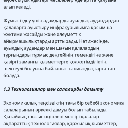
еңбек мүмкіндіктері мәселелерінде артта қалуына
алып келеді.
Жұмыс іздеу үшін адамдарды ауылдық аудандардан
қалаларға ауыстыру инфрақұрылымға қосымша
жүктеме жасайды және әлеуметтік
айырмашылықтарды арттырады. Нәтижесінде,
ауылдық аудандар мен шағын қалалардың
тұрғындары тұрмыс деңгейінің төмендігіне және
қазіргі заманғы қызметтерге қолжетімділіктің
шектеулі болуына байланысты қиындықтарға тап
болуда.
1.3 Технологиялар мен салаларды дамыту
Экономикалық теңсіздіктің тағы бір себебі экономика
салаларының әркелкі дамуы болып табылады.
Қытайдың шығыс өңірлері мен ірі қалалар
ақпараттық технологиялар, қаржылық қызметтер,