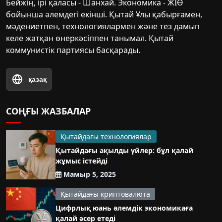
Бейжің, ірі қаласы - Шанхай. Экономика - ЖІӨ
бойынша әлемдегі екінші. Қытай Ұлы қабырғамен,
мәдениетпен, технологиялармен және тез дамып
келе жатқан өнеркәсіппен танымал. Қытай
коммунистік партиясы басқарады.
қазақ
СОҢҒЫ ЖАЗБАЛАР
Қытайдағы технологиялар
Қытайдағы ақылды үйлер: бұл қалай
жұмыс істейді
Мамыр 5, 2025
Қытайдағы криптовалюта
Цифрлық юань әлемдік экономикаға
қалай әсер етеді