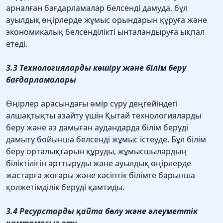
арналған бағдарламалар белсенді дамуда, бұл
ауылдық өңірлерде жұмыс орындарын құруға және
экономикалық белсенділікті ынталандыруға ықпал
етеді.
3.3 Технологияларды көшіру және білім беру
бағдарламалары
Өңірлер арасындағы өмір сүру деңгейіндегі
алшақтықты азайту үшін Қытай технологияларды
беру және аз дамыған аудандарда білім беруді
дамыту бойынша белсенді жұмыс істеуде. Бұл білім
беру орталықтарын құруды, жұмысшылардың
біліктілігін арттыруды және ауылдық өңірлерде
жастарға жоғары және кәсіптік білімге барынша
қолжетімділік беруді қамтиды.
3.4 Ресурстарды қайта бөлу және әлеуметтік