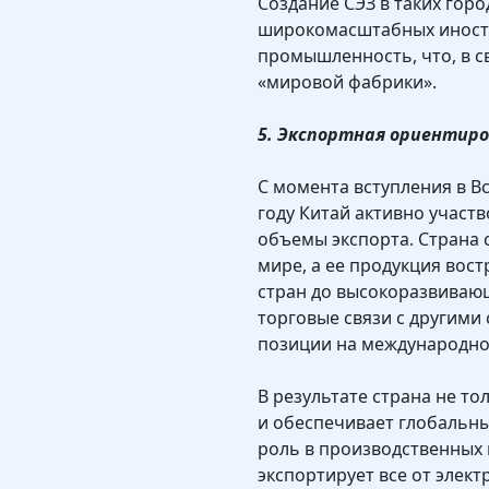
Создание СЭЗ в таких горо
широкомасштабных иност
промышленность, что, в св
«мировой фабрики».
5. Экспортная ориентиро
С момента вступления в В
году Китай активно участ
объемы экспорта. Страна 
мире, а ее продукция вос
стран до высокоразвивающ
торговые связи с другими
позиции на международно
В результате страна не то
и обеспечивает глобальны
роль в производственных 
экспортирует все от элект