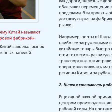
как дороги, железные дор
облегчают перемещение то
пределами. Эти проекты 
доставку сырья на фабрик
рынки.
ему Китай называют
Например, порты в Шанха
ровой фабрикой»
наиболее загруженными в 
 Китай завоевал рынок
китайские товары быстро 
нечных панелей
стоит отметить развитую 
транспортные магистрали
оперативно получать мате
регионы Китая и за рубеж.
2. Низкая стоимость раб
Еще одной важной причин
центром производства, яв
рабочей силы. На протяже