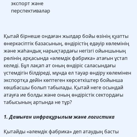
экспорт және
перспективалар
Қытай бірнеше ондаған жылдар бойы өзінің қуатты
өнеркәсіптік базасының, өндірістің едәуір көлемінің
және жаһандық нарықтардағы негізгі ойыншының
рөлінің арқасында «әлемдік фабрика» атағын ұстап
келеді. Бұл лақап ат оның өндіріс саласындағы
үстемдігін білдіреді, мұнда ел тауар өндіру көлемінен
экспортқа дейін көптеген көрсеткіштер бойынша
көшбасшы болып табылады. Қытай неге осындай
атауға ие болды және оның өндірістік сектордағы
табысының артында не тұр?
1. Дамыған инфрақұрылым және логистика
Қытайды «әлемдік фабрика» деп атаудың басты