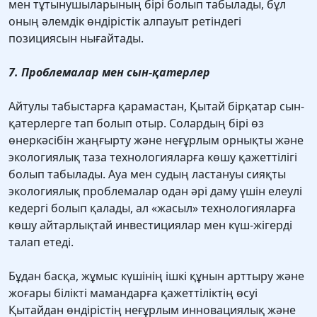
мен тұтынушыларының бірі болып табылады, бұл
оның әлемдік өндірістік алпауыт ретіндегі
позициясын нығайтады.
7. Проблемалар мен сын-қатерлер
Айтулы табыстарға қарамастан, Қытай бірқатар сын-
қатерлерге тап болып отыр. Солардың бірі өз
өнеркәсібін жаңғырту және неғұрлым орнықты және
экологиялық таза технологияларға көшу қажеттілігі
болып табылады. Ауа мен судың ластануы сияқты
экологиялық проблемалар одан әрі даму үшін елеулі
кедергі болып қалады, ал «жасыл» технологияларға
көшу айтарлықтай инвестициялар мен күш-жігерді
талап етеді.
Бұдан басқа, жұмыс күшінің ішкі құнын арттыру және
жоғары білікті мамандарға қажеттіліктің өсуі
Қытайдан өндірістің неғұрлым инновациялық және