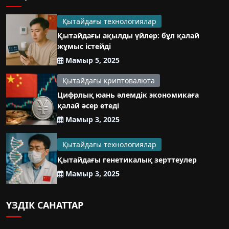
Қытайдағы технологиялар
Қытайдағы ақылды үйлер: бұл қалай
жұмыс істейді
Мамыр 5, 2025
Қытайдағы криптовалюта
Цифрлық юань әлемдік экономикаға
қалай әсер етеді
Мамыр 3, 2025
Қытайдағы технологиялар
Қытайдағы генетикалық зерттеулер
Мамыр 3, 2025
ҮЗДІК САНАТТАР