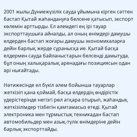
2001 жылы Дүниежүзілік сауда ұйымына кірген сәттен
бастап Қытай жаһандануға белсене қатысып, экспорт
көлемін арттырды. Ел әлемдегі ең ірі тауар
экспорттаушыға айналды, ал оның өнімдері дамушы
елдерден бастап жоғары дамушы экономикаларға
дейін барлық жерде сұранысқа ие. Қытай басқа
елдермен сауда байланыстарын белсенді дамытуда,
бұл оның халықаралық аренадағы позициясын одан
әрі нығайтады.
Нәтижесінде ел бүкіл әлем бойынша тауарлар
жеткізіп қана қоймай, басқа елдердің өндірістік
үдерістерінде негізгі рөл атқара отырып, жаһандық
жеткізілімдер тізбегін қамтамасыз етеді. Қытай
электроника мен тұрмыстық техникадан бастап
автомобильдер мен азық-түлік өнімдеріне дейін
барлық экспорттайды.