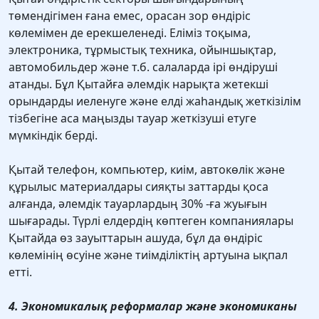
төмендігімен ғана емес, орасан зор өндіріс
көлемімен де ерекшеленеді. Еліміз тоқыма,
электроника, тұрмыстық техника, ойыншықтар,
автомобильдер және т.б. салаларда ірі өндіруші
атанды. Бұл Қытайға әлемдік нарықта жетекші
орындарды иеленуге және елді жаһандық жеткізілім
тізбегіне аса маңызды тауар жеткізуші етуге
мүмкіндік берді.
Қытай телефон, компьютер, киім, автокөлік және
құрылыс материалдары сияқты заттарды қоса
алғанда, әлемдік тауарлардың 30% -ға жуығын
шығарады. Түрлі елдердің көптеген компаниялары
Қытайда өз зауыттарын ашуда, бұл да өндіріс
көлемінің өсуіне және тиімділіктің артуына ықпал
етті.
4. Экономикалық реформалар және экономиканы