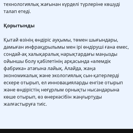
технологиялық жағынан күрделі түрлеріне көшуді
талап етеді.
Қорытынды
Қытай өзінің өндіріс ауқымы, төмен шығындары,
дамыған инфрақұрылымы мен ірі өндіруші ғана емес,
сондай-ақ халықаралық нарықтардағы маңызды
ойыншы болу қабілетінің арқасында «әлемдік
фабрика» атағына лайық. Алайда, жаңа
экономикалық және экологиялық сын-қатерлерді
ескере отырып, ел инновацияларды енгізе отырып
және өндірістің неғұрлым орнықты нысандарына
көше отырып, өз өнеркәсібін жаңғыртуды
жалғастыруға тиіс.