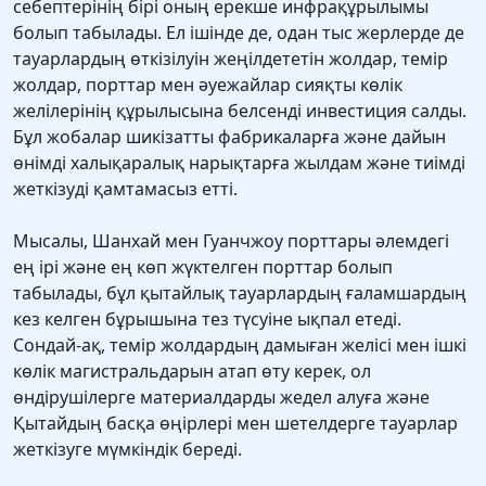
себептерінің бірі оның ерекше инфрақұрылымы
болып табылады. Ел ішінде де, одан тыс жерлерде де
тауарлардың өткізілуін жеңілдететін жолдар, темір
жолдар, порттар мен әуежайлар сияқты көлік
желілерінің құрылысына белсенді инвестиция салды.
Бұл жобалар шикізатты фабрикаларға және дайын
өнімді халықаралық нарықтарға жылдам және тиімді
жеткізуді қамтамасыз етті.
Мысалы, Шанхай мен Гуанчжоу порттары әлемдегі
ең ірі және ең көп жүктелген порттар болып
табылады, бұл қытайлық тауарлардың ғаламшардың
кез келген бұрышына тез түсуіне ықпал етеді.
Сондай-ақ, темір жолдардың дамыған желісі мен ішкі
көлік магистральдарын атап өту керек, ол
өндірушілерге материалдарды жедел алуға және
Қытайдың басқа өңірлері мен шетелдерге тауарлар
жеткізуге мүмкіндік береді.