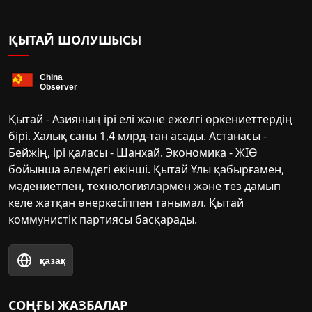
ҚЫТАЙ ШОЛУШЫСЫ
Қытай - Азияның ірі елі және ежелгі өркениеттердің
бірі. Халық саны 1,4 млрд-тан асады. Астанасы -
Бейжің, ірі қаласы - Шанхай. Экономика - ЖІӨ
бойынша әлемдегі екінші. Қытай Ұлы қабырғамен,
мәдениетпен, технологиялармен және тез дамып
келе жатқан өнеркәсіппен танымал. Қытай
коммунистік партиясы басқарады.
қазақ
СОҢҒЫ ЖАЗБАЛАР