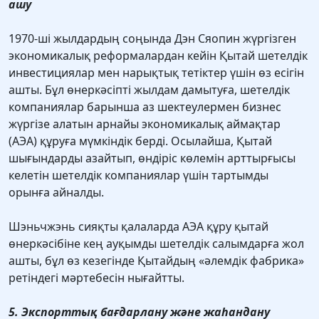
ашу
1970-ші жылдардың соңында Дэн Сяопин жүргізген
экономикалық реформалардан кейін Қытай шетелдік
инвестициялар мен нарықтық тетіктер үшін өз есігін
ашты. Бұл өнеркәсіпті жылдам дамытуға, шетелдік
компаниялар барынша аз шектеулермен бизнес
жүргізе алатын арнайы экономикалық аймақтар
(АЭА) құруға мүмкіндік берді. Осылайша, Қытай
шығындарды азайтып, өндіріс көлемін арттырғысы
келетін шетелдік компаниялар үшін тартымды
орынға айналды.
Шэньчжэнь сияқты қалаларда АЭА құру қытай
өнеркәсібіне кең ауқымды шетелдік салымдарға жол
ашты, бұл өз кезегінде Қытайдың «әлемдік фабрика»
ретіндегі мәртебесін нығайтты.
5. Экспорттық бағдарлану және жаһандану