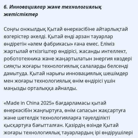
6. Инновациялар және технологиялық
жетістіктер
Соңғы онжылдық Қытай өнеркәсібіне айтарлықтай
өзгерістер әкелді. Қытай енді арзан тауарлар
өндіретін «әлем фабрикасы» ғана емес. Еліміз
жартылай өткізгіштер өндірісі, жасанды интеллект,
робототехника және жаңартылатын энергия көздері
сияқты жоғары технологиялық салаларды белсенді
дамытуда. Қытай нарығы инновациялық шешімдер
мен жоғары технологиялық өнім өндірісі үшін
маңызды орталыққа айналды.
«Made in China 2025» бағдарламасы қытай
өнеркәсібін жаңғыртуға, өнім сапасын жақсартуға
және шетелдік технологияларға тәуелділікті
қысқартуға бағытталған. Қазірдің өзінде Қытай
жоғары технологиялық тауарлардың ірі өндірушілері