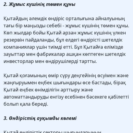
2. Жұмыс күшінің төмен құны
Қытайдың әлемдік өндіріс орталығына айналуының
тағы бір маңызды себебі - жұмыс күшінің төмен құны.
Көп жылдар бойы Қытай арзан жұмыс күшінің үлкен
резервін пайдаланды, бұл елдегі өндірісті шетелдік
компаниялар үшін тиімді етті. Бұл Қытайға елімізде
зауыттар мен фабрикалар ашқан көптеген шетелдік
инвесторлар мен өндірушілерді тартты.
Қытай қоғамының өмір сүру деңгейінің өсуімен және
жаңғыруымен еңбек шығындары өсе бастады, бірақ
Қытай еңбек өнімділігін арттыру және
автоматтандыруды енгізу есебінен бәсекеге қабілетті
болып қала береді.
3. Өндірістің ауқымды көлемі
Қытай өндірістік секторы шығындарының