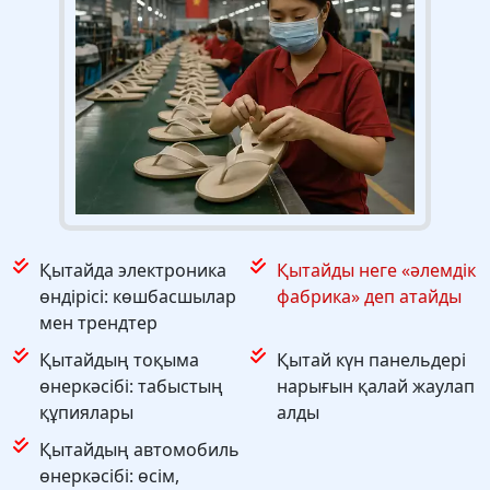
Қытайда электроника
Қытайды неге «әлемдік
өндірісі: көшбасшылар
фабрика» деп атайды
мен трендтер
Қытайдың тоқыма
Қытай күн панельдері
өнеркәсібі: табыстың
нарығын қалай жаулап
құпиялары
алды
Қытайдың автомобиль
өнеркәсібі: өсім,