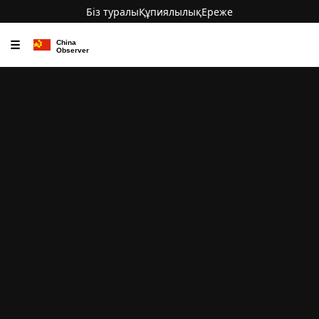
Біз туралы
Құпиялылық
Ереже
☰