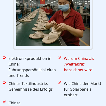
Elektronikproduktion in
Warum China als
China:
„Weltfabrik“
Führungspersönlichkeiten
bezeichnet wird
und Trends
Chinas Textilindustrie:
Wie China den Markt
Geheimnisse des Erfolgs
für Solarpanels
erobert
Chinas