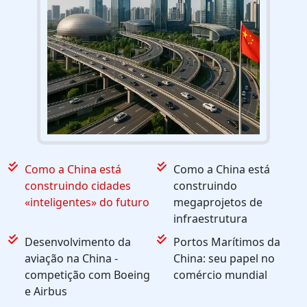
Como a China está
Como a China está
construindo cidades
construindo
«inteligentes» do futuro
megaprojetos de
infraestrutura
Desenvolvimento da
Portos Marítimos da
aviação na China -
China: seu papel no
competição com Boeing
comércio mundial
e Airbus