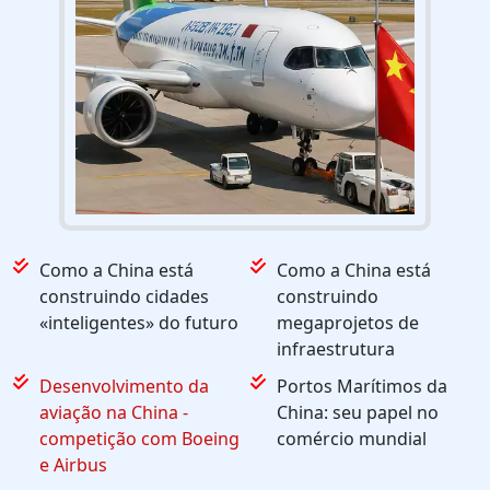
Como a China está
Como a China está
construindo cidades
construindo
«inteligentes» do futuro
megaprojetos de
infraestrutura
Desenvolvimento da
Portos Marítimos da
aviação na China -
China: seu papel no
competição com Boeing
comércio mundial
e Airbus