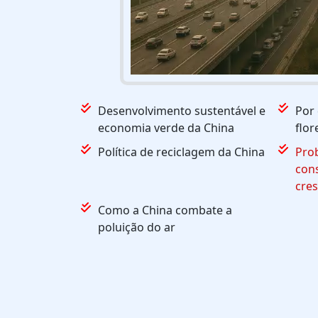
Desenvolvimento sustentável e
Por 
economia verde da China
flo
Política de reciclagem da China
Pro
con
cre
Como a China combate a
poluição do ar