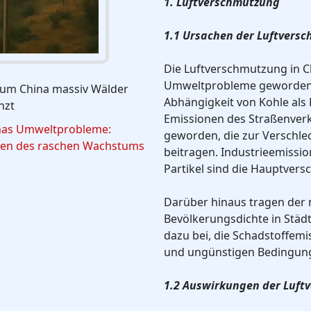
1. Luftverschmutzung
1.1 Ursachen der Luftvers
Die Luftverschmutzung in C
Umweltprobleme geworden. D
um China massiv Wälder
Abhängigkeit von Kohle als
nzt
Emissionen des Straßenverk
nas Umweltprobleme:
geworden, die zur Verschlec
gen des raschen Wachstums
beitragen. Industrieemissio
Partikel sind die Hauptver
Darüber hinaus tragen der 
Bevölkerungsdichte in Stä
dazu bei, die Schadstoffem
und ungünstigen Bedingunge
1.2 Auswirkungen der Luft