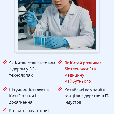
Як Китай став світовим
Як Китай розвиває
лідером у 5G-
біотехнології та
технологіях
медицину
майбутнього
Штучний інтелект в
Китайські компанії в
Китаї: плани і
гонці за лідерство в IT-
досягнення
індустрії
Розвиток квантових