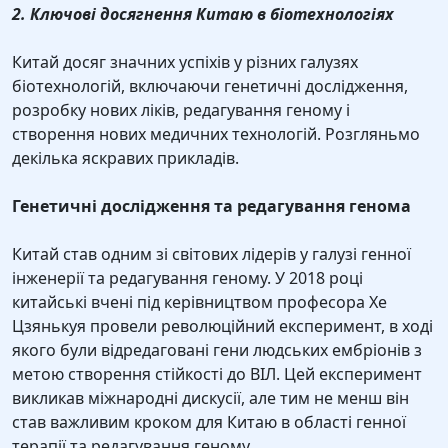
2. Ключові досягнення Китаю в біотехнологіях
Китай досяг значних успіхів у різних галузях
біотехнологій, включаючи генетичні дослідження,
розробку нових ліків, редагування геному і
створення нових медичних технологій. Розгляньмо
декілька яскравих прикладів.
Генетичні дослідження та редагування генома
Китай став одним зі світових лідерів у галузі генної
інженерії та редагування геному. У 2018 році
китайські вчені під керівництвом професора Хе
Цзянькуя провели революційний експеримент, в ході
якого були відредаговані гени людських ембріонів з
метою створення стійкості до ВІЛ. Цей експеримент
викликав міжнародні дискусії, але тим не менш він
став важливим кроком для Китаю в області генної
терапії та редагування геному.