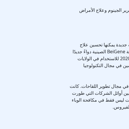
ير الجينوم وعلاج الأمراض
 جديدة يمكنها تحسين علاج
الأمراض بشكل كبير. على سبيل المثال، طورت شركة BeiGene الصينية دواءً جديدًا
لعلاج السرطان، والذي تمت الموافقة عليه في عام 2020 للاستخدام في الولايات
صين في مجال التكنولوجيا
 في مجال تطوير اللقاحات. كانت
صينية مثل Sinovac و Sinopharm من بين أوائل الشركات التي طورت
 COVID-19، والتي ساعدت ليس فقط في مكافحة الوباء
الفيروس.