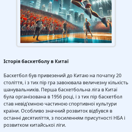
Історія баскетболу в Китаї
Баскетбол був привезений до Китаю на початку 20
століття, і з тих пір гра завоювала величезну кількість
шанувальників. Перша баскетбольна ліга в Китаї
була організована в 1956 році, і з тих пір баскетбол
став невід'ємною частиною спортивної культури
країни. Особливо значний розвиток відбувся в
останні десятиліття, з посиленням присутності НБА і
розвитком китайської ліги.