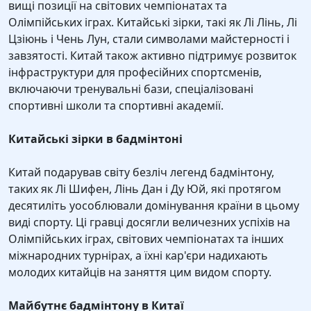
вищі позиції на світових чемпіонатах та
Олімпійських іграх. Китайські зірки, такі як Лі Лінь, Лі
Цзіюнь і Чень Лун, стали символами майстерності і
завзятості. Китай також активно підтримує розвиток
інфраструктури для професійних спортсменів,
включаючи тренувальні бази, спеціалізовані
спортивні школи та спортивні академії.
Китайські зірки в бадмінтоні
Китай подарував світу безліч легенд бадмінтону,
таких як Лі Шифен, Лінь Дан і Ду Юй, які протягом
десятиліть уособлювали домінування країни в цьому
виді спорту. Ці гравці досягли величезних успіхів на
Олімпійських іграх, світових чемпіонатах та інших
міжнародних турнірах, а їхні кар'єри надихають
молодих китайців на заняття цим видом спорту.
Майбутнє бадмінтону в Китаї