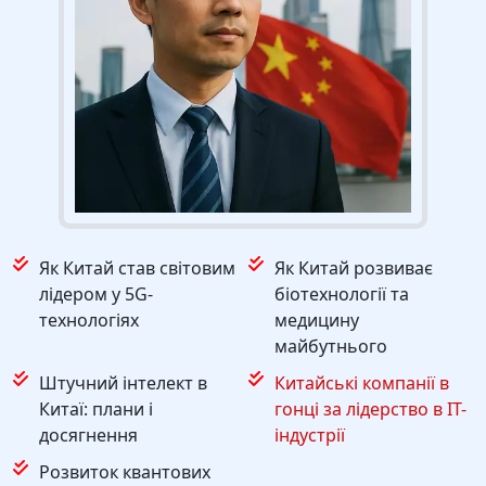
Як Китай став світовим
Як Китай розвиває
лідером у 5G-
біотехнології та
технологіях
медицину
майбутнього
Штучний інтелект в
Китайські компанії в
Китаї: плани і
гонці за лідерство в IT-
досягнення
індустрії
Розвиток квантових