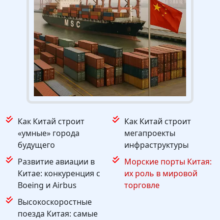
Как Китай строит
Как Китай строит
«умные» города
мегапроекты
будущего
инфраструктуры
Развитие авиации в
Морские порты Китая:
Китае: конкуренция с
их роль в мировой
Boeing и Airbus
торговле
Высокоскоростные
поезда Китая: самые