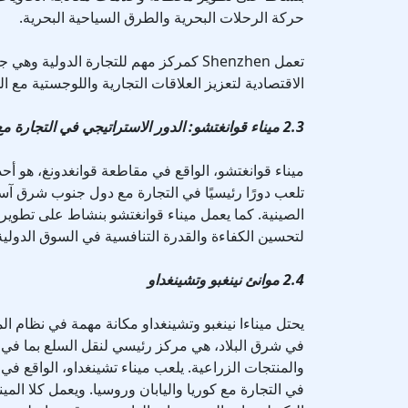
حركة الرحلات البحرية والطرق السياحية البحرية.
تعمل Shenzhen كمركز مهم للتجارة الدولية 
الاقتصادية لتعزيز العلاقات التجارية واللوجستية مع ا
2.3 ميناء قوانغتشو: الدور الاستراتيجي في التجارة مع جنوب شرق آسيا
ميناء قوانغتشو، الواقع في مقاطعة قوانغدونغ، هو أح
تلعب دورًا رئيسيًا في التجارة مع دول جنوب شرق آ
الصينية. كما يعمل ميناء قوانغتشو بنشاط على تطوير
لتحسين الكفاءة والقدرة التنافسية في السوق الدولية
2.4 موانئ نينغبو وتشينغداو
يحتل ميناءا نينغبو وتشينغداو مكانة مهمة في نظام الم
في شرق البلاد، هي مركز رئيسي لنقل السلع بما في 
والمنتجات الزراعية. يلعب ميناء تشينغداو، الواقع في
في التجارة مع كوريا واليابان وروسيا. ويعمل كلا الم