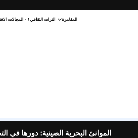
المقامرة
التراث الثقافي
١ - المجالات الاقتصادية
الموانئ البحرية الصينية: دورها في التج