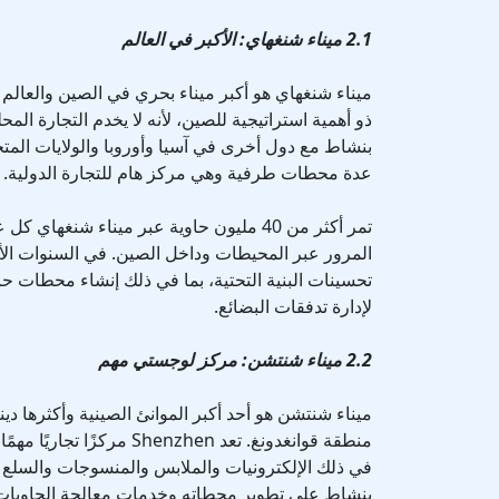
2.1 ميناء شنغهاي: الأكبر في العالم
ميناء شنغهاي هو أكبر ميناء بحري في الصين والعالم 
ذو أهمية استراتيجية للصين، لأنه لا يخدم التجارة ال
بنشاط مع دول أخرى في آسيا وأوروبا والولايات ال
عدة محطات طرفية وهي مركز هام للتجارة الدولية.
تمر أكثر من 40 مليون حاوية عبر ميناء شنغهاي
المرور عبر المحيطات وداخل الصين. في السنوات الأخ
تحسينات البنية التحتية، بما في ذلك إنشاء محطات حا
لإدارة تدفقات البضائع.
2.2 ميناء شنتشن: مركز لوجستي مهم
ميناء شنتشن هو أحد أكبر الموانئ الصينية وأكثرها دين
منطقة قوانغدونغ. تعد Shenzhen م
في ذلك الإلكترونيات والملابس والمنسوجات والسلع 
بنشاط على تطوير محطاته وخدمات معالجة الحاويات،