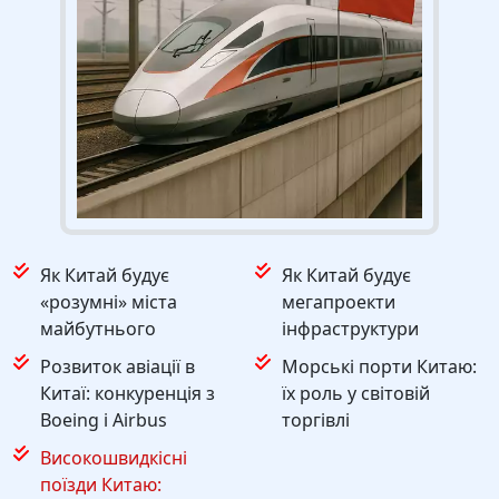
Як Китай будує
Як Китай будує
«розумні» міста
мегапроекти
майбутнього
інфраструктури
Розвиток авіації в
Морські порти Китаю:
Китаї: конкуренція з
їх роль у світовій
Boeing і Airbus
торгівлі
Високошвидкісні
поїзди Китаю: