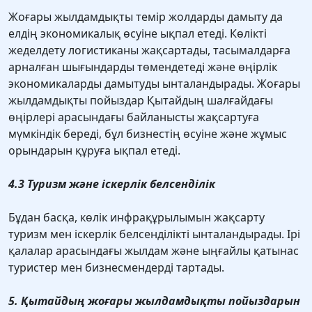
Жоғары жылдамдықты темiр жолдарды дамыту да
елдiң экономикалық өсуiне ықпал етедi. Көлікті
жеделдету логистиканы жақсартады, тасымалдарға
арналған шығындарды төмендетеді және өңірлік
экономикаларды дамытуды ынталандырады. Жоғары
жылдамдықты пойыздар Қытайдың шалғайдағы
өңірлері арасындағы байланысты жақсартуға
мүмкіндік береді, бұл бизнестің өсуіне және жұмыс
орындарын құруға ықпал етеді.
4.3 Туризм және іскерлік белсенділік
Бұдан басқа, көлік инфрақұрылымын жақсарту
туризм мен іскерлік белсенділікті ынталандырады. Ірі
қалалар арасындағы жылдам және ыңғайлы қатынас
туристер мен бизнесмендерді тартады.
5. Қытайдың жоғары жылдамдықты пойыздарын