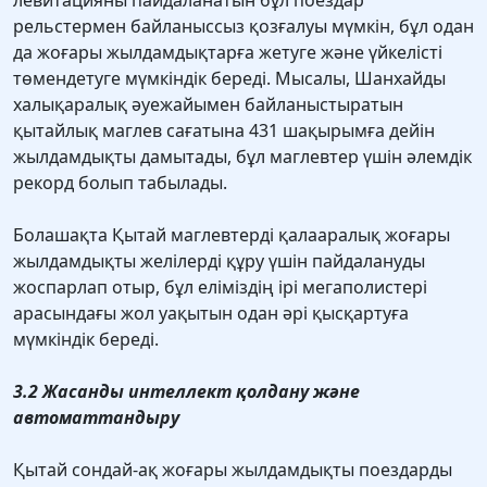
левитацияны пайдаланатын бұл поездар
рельстермен байланыссыз қозғалуы мүмкін, бұл одан
да жоғары жылдамдықтарға жетуге және үйкелісті
төмендетуге мүмкіндік береді. Мысалы, Шанхайды
халықаралық әуежайымен байланыстыратын
қытайлық маглев сағатына 431 шақырымға дейін
жылдамдықты дамытады, бұл маглевтер үшін әлемдік
рекорд болып табылады.
Болашақта Қытай маглевтерді қалааралық жоғары
жылдамдықты желілерді құру үшін пайдалануды
жоспарлап отыр, бұл еліміздің ірі мегаполистері
арасындағы жол уақытын одан әрі қысқартуға
мүмкіндік береді.
3.2 Жасанды интеллект қолдану және
автоматтандыру
Қытай сондай-ақ жоғары жылдамдықты поездарды