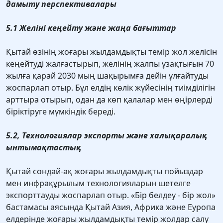
дамыту перспективалары
5.1 Желіні кеңейту және жаңа бағыттар
Қытай өзінің жоғары жылдамдықты темір жол желісін
кеңейтуді жалғастырып, желінің жалпы ұзақтығын 70
жылға қарай 2030 мың шақырымға дейін ұлғайтуды
жоспарлап отыр. Бұл елдің көлік жүйесінің тиімділігін
арттыра отырып, одан да көп қалалар мен өңірлерді
біріктіруге мүмкіндік береді.
5.2, Технологиялар экспорты және халықаралық
ынтымақтастық
Қытай сондай-ақ жоғары жылдамдықты пойыздар
мен инфрақұрылым технологияларын шетелге
экспорттауды жоспарлап отыр. «Бір белдеу - бір жол»
бастамасы аясында Қытай Азия, Африка және Еуропа
елдерінде жоғары жылдамдықты темір жолдар салу