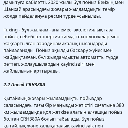
дамытуға қабілетті. 2020 жылы бұл пойыз Бейжің мен
Шанхай арасындағы жоғары жылдамдықты темір
жолда пайдалануға ресми түрде ұсынылды.
Fuxing - бұл жылдам ғана емес, экологиялық таза
пойыз, себебі ол энергия тиімді технологиялар мен
жақсартылған аэродинамикалық нысандарды
пайдаланады. Пойыз ақылды басқару жүйесімен
жабдықталған, бұл жылдамдықты автоматты түрде
реттеп, жолаушылардың қауіпсіздігі мен
жайлылығын арттырады.
2.2 Поезд CRH380A
Қытайдың жоғары жылдамдықты пойыздар
саласындағы тағы бір маңызды жетістігі сағатына 380
км жылдамдыққа қол жеткізе алатын алғашқы пойыз
болған CRH380A болып табылады. Бұл пойыз
қытайлық және халықаралық қауіпсіздік пен