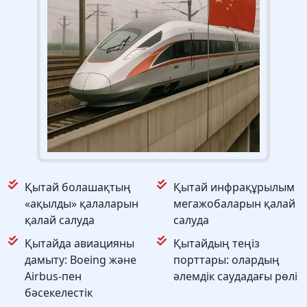
Қытай болашақтың
Қытай инфрақұрылым
«ақылды» қалаларын
мегажобаларын қалай
қалай салуда
салуда
Қытайда авиацияны
Қытайдың теңіз
дамыту: Boeing және
порттары: олардың
Airbus-пен
әлемдік саудадағы рөлі
бәсекелестік