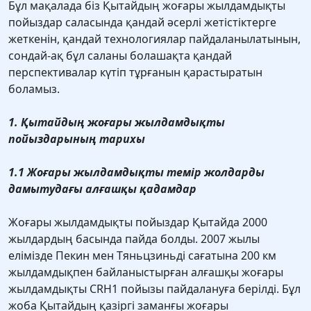
Бұл мақалада біз Қытайдың жоғары жылдамдықты
пойыздар саласында қандай әсерлі жетістіктерге
жеткенін, қандай технологиялар пайдаланылатынын,
сондай-ақ бұл саланы болашақта қандай
перспективалар күтіп тұрғанын қарастыратын
боламыз.
1. Қытайдың жоғары жылдамдықты
пойыздарының тарихы
1.1 Жоғары жылдамдықты темір жолдарды
дамытудағы алғашқы қадамдар
Жоғары жылдамдықты пойыздар Қытайда 2000
жылдардың басында пайда болды. 2007 жылы
елімізде Пекин мен Тяньцзиньді сағатына 200 км
жылдамдықпен байланыстырған алғашқы жоғары
жылдамдықты CRH1 пойызы пайдалануға берілді. Бұл
жоба Қытайдың қазіргі заманғы жоғары