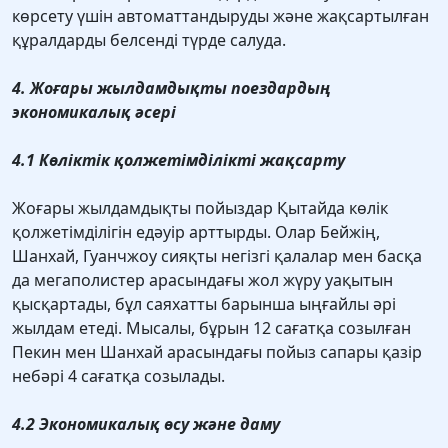
көрсету үшін автоматтандыруды және жақсартылған
құралдарды белсенді түрде салуда.
4. Жоғары жылдамдықты поездардың
экономикалық әсері
4.1 Көліктік қолжетімділікті жақсарту
Жоғары жылдамдықты пойыздар Қытайда көлік
қолжетімділігін едәуір арттырды. Олар Бейжің,
Шанхай, Гуанчжоу сияқты негізгі қалалар мен басқа
да мегаполистер арасындағы жол жүру уақытын
қысқартады, бұл саяхатты барынша ыңғайлы әрі
жылдам етеді. Мысалы, бұрын 12 сағатқа созылған
Пекин мен Шанхай арасындағы пойыз сапары қазір
небәрі 4 сағатқа созылады.
4.2 Экономикалық өсу және даму