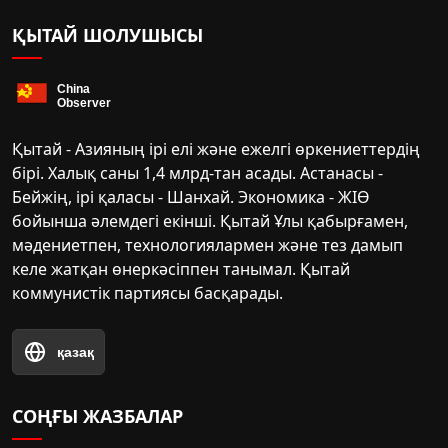
ҚЫТАЙ ШОЛУШЫСЫ
Қытай - Азияның ірі елі және ежелгі өркениеттердің
бірі. Халық саны 1,4 млрд-тан асады. Астанасы -
Бейжің, ірі қаласы - Шанхай. Экономика - ЖІӨ
бойынша әлемдегі екінші. Қытай Ұлы қабырғамен,
мәдениетпен, технологиялармен және тез дамып
келе жатқан өнеркәсіппен танымал. Қытай
коммунистік партиясы басқарады.
қазақ
СОҢҒЫ ЖАЗБАЛАР