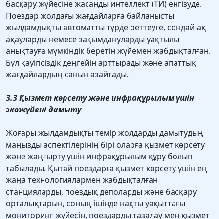
басқару жүйесіне жасанды интеллект (ТИ) енгізуде.
Поездар жолдағы жағдайларға байланысты
жылдамдықты автоматты түрде реттеуге, сондай-ақ
ақауларды немесе зақымдануларды уақтылы
анықтауға мүмкіндік беретін жүйемен жабдықталған.
Бұл қауіпсіздік деңгейін арттырады және апаттық
жағдайлардың санын азайтады.
3.3 Қызмет көрсету және инфрақұрылым үшін
экожүйені дамыту
Жоғары жылдамдықты темiр жолдарды дамытудың
маңызды аспектiлерiнiң бiрi оларға қызмет көрсету
және жаңғырту үшiн инфрақұрылым құру болып
табылады. Қытай поездарға қызмет көрсету үшін ең
жаңа технологиялармен жабдықталған
станцияларды, поездық деполарды және басқару
орталықтарын, соның ішінде нақты уақыттағы
мониторинг жүйесін, поездарды тазалау мен қызмет