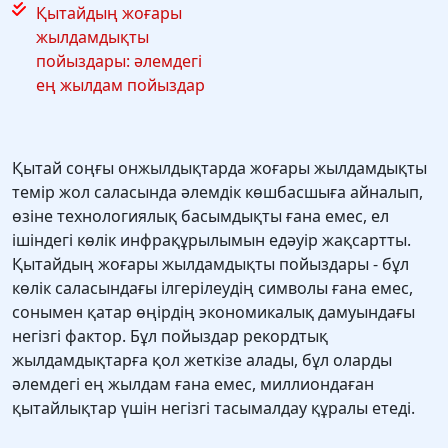
Қытайдың жоғары
жылдамдықты
пойыздары: әлемдегі
ең жылдам пойыздар
Қытай соңғы онжылдықтарда жоғары жылдамдықты
темір жол саласында әлемдік көшбасшыға айналып,
өзіне технологиялық басымдықты ғана емес, ел
ішіндегі көлік инфрақұрылымын едәуір жақсартты.
Қытайдың жоғары жылдамдықты пойыздары - бұл
көлік саласындағы ілгерілеудің символы ғана емес,
сонымен қатар өңірдің экономикалық дамуындағы
негізгі фактор. Бұл пойыздар рекордтық
жылдамдықтарға қол жеткізе алады, бұл оларды
әлемдегі ең жылдам ғана емес, миллиондаған
қытайлықтар үшін негізгі тасымалдау құралы етеді.