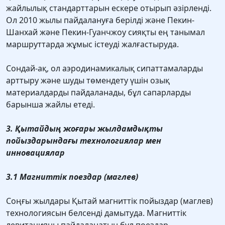
жайлылық стандарттарын ескере отырып әзірленді.
Ол 2010 жылы пайдалануға берілді және Пекин-
Шанхай және Пекин-Гуанчжоу сияқты ең танымал
маршруттарда жұмыс істеуді жалғастыруда.
Сондай-ақ, ол аэродинамикалық сипаттамаларды
арттыру және шуды төмендету үшін озық
материалдарды пайдаланады, бұл сапарларды
барынша жайлы етеді.
3. Қытайдың жоғары жылдамдықты
пойыздарындағы технологиялар мен
инновациялар
3.1 Магниттік поездар (маглев)
Соңғы жылдары Қытай магниттік пойыздар (маглев)
технологиясын белсенді дамытуда. Магниттік