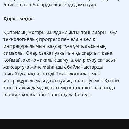
бойынша жобаларды белсенді дамытуда.
Қорытынды
Қытайдың жоғары жылдамдықты пойыздары - бұл
технологиялық прогресс пен елдің көлік
инфрақұрылымын жақсартуға ұмтылысының
символы. Олар саяхат уақытын қысқартып қана
қоймай, экономикалық дамуға, өмір сүру сапасын
жақсартуға және жаһандық байланыстарды
нығайтуға ықпал етеді. Технологиялар мен
инфрақұрылымды дамытудың жалғасуымен Қытай
жоғары жылдамдықты теміржол көлігі саласында
әлемдік көшбасшы болып қала береді.