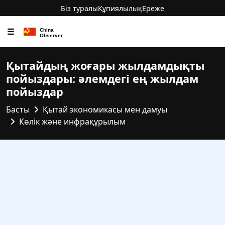
Біз туралы
Құпиялылық
Ереже
☰
Қытайдың жоғары жылдамдықты
пойыздары: әлемдегі ең жылдам
пойыздар
Басты
Қытай экономикасы мен дамуы
Көлік және инфрақұрылым