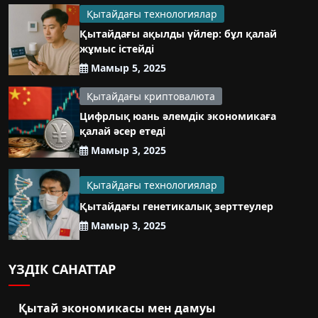
Қытайдағы технологиялар
Қытайдағы ақылды үйлер: бұл қалай
жұмыс істейді
Мамыр 5, 2025
Қытайдағы криптовалюта
Цифрлық юань әлемдік экономикаға
қалай әсер етеді
Мамыр 3, 2025
Қытайдағы технологиялар
Қытайдағы генетикалық зерттеулер
Мамыр 3, 2025
ҮЗДІК САНАТТАР
Қытай экономикасы мен дамуы