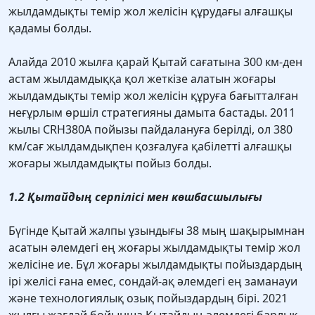
жылдамдықты темір жол желісін құрудағы алғашқы
қадамы болды.
Алайда 2010 жылға қарай Қытай сағатына 300 км-ден
астам жылдамдыққа қол жеткізе алатын жоғары
жылдамдықты темір жол желісін құруға бағытталған
неғұрлым өршіл стратегияны дамыта бастады. 2011
жылы CRH380A пойызы пайдалануға берілді, ол 380
км/сағ жылдамдықпен қозғалуға қабілетті алғашқы
жоғары жылдамдықты пойыз болды.
1.2 Қытайдың серпілісі мен көшбасшылығы
Бүгінде Қытай жалпы ұзындығы 38 мың шақырымнан
асатын әлемдегі ең жоғары жылдамдықты темір жол
желісіне ие. Бұл жоғары жылдамдықты пойыздардың
ірі желісі ғана емес, сондай-ақ әлемдегі ең заманауи
және технологиялық озық пойыздардың бірі. 2021