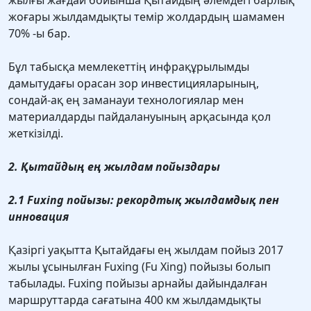
жылғы жағдай бойынша Қытайдың әлемдегі барлық
жоғары жылдамдықты темір жолдардың шамамен
70% -ы бар.
Бұл табысқа мемлекеттің инфрақұрылымды
дамытудағы орасан зор инвестицияларының,
сондай-ақ ең заманауи технологиялар мен
материалдарды пайдалануының арқасында қол
жеткізілді.
2. Қытайдың ең жылдам пойыздары
2.1 Fuxing пойызы: рекордтық жылдамдық пен
инновация
Қазіргі уақытта Қытайдағы ең жылдам пойыз 2017
жылы ұсынылған Fuxing (Fu Xing) пойызы болып
табылады. Fuxing пойызы арнайы дайындалған
маршруттарда сағатына 400 км жылдамдықты