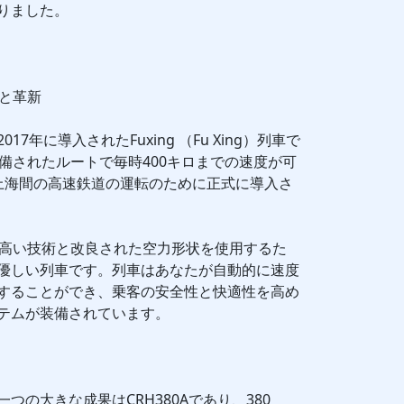
りました。
速度と革新
7年に導入されたFuxing （Fu Xing）列車で
に準備されたルートで毎時400キロまでの速度が可
-上海間の高速鉄道の運転のために正式に導入さ
率の高い技術と改良された空力形状を使用するた
優しい列車です。列車はあなたが自動的に速度
することができ、乗客の安全性と快適性を高め
テムが装備されています。
つの大きな成果はCRH380Aであり、380