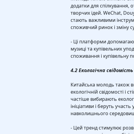
додатки для спілкування, о
творчих ідей. WeChat, Douy
стають важливими інструм
споживчий ринок і зміну с
- Ці платформи допомагают
музиці та купівельних упо
споживання і купівельну п
4.2 Екологічна свідомість
Китайська молодь також ви
екологічній свідомості і с
частіше вибирають еколог
ініціативи і беруть участь
навколишнього середови
- Цей тренд стимулює розв