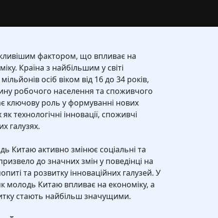
жливішим фактором, що впливає на
міку. Країна з найбільшим у світі
ільйонів осіб віком від 16 до 34 років,
ину робочого населення та споживчого
рає ключову роль у формуванні нових
 як технологічні інновації, споживчі
их галузях.
одь Китаю активно змінює соціальні та
призвело до значних змін у поведінці на
опиті та розвитку інноваційних галузей. У
як молодь Китаю впливає на економіку, а
витку стають найбільш значущими.