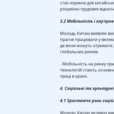
стає нормою для китайсько
розумінні трудових віднос
3.2 Мобільність і кар'єрн
Молодь Китаю виявляє висо
прагне працювати у велик
де вони можуть отримати д
глобальних ринків.
- Мобільність на ринку пр
технологій стають основн
праці в країні.
4. Соціальні та культурні
4.1 Зростаюча роль соціа
Молодь Китаю активно вик