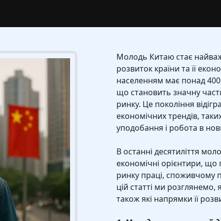
Молодь Китаю стає найва
розвиток країни та її еконо
населенням має понад 400 м
що становить значну част
ринку. Це покоління відіг
економічних трендів, таких
уподобання і робота в нов
В останні десятиліття мол
економічні орієнтири, що 
ринку праці, споживчому п
цій статті ми розглянемо, 
також які напрямки її роз