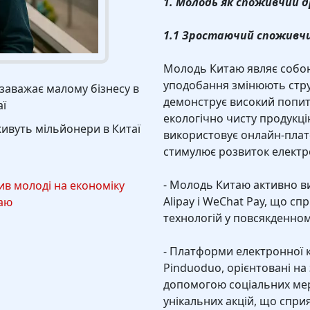
1. Молодь як споживчий 
1.1 Зростаючий споживч
Молодь Китаю являє собою 
уподобання змінюють стру
заважає малому бізнесу в
демонструє високий попит 
аї
екологічно чисту продукці
живуть мільйонери в Китаї
використовує онлайн-плат
стимулює розвиток електрон
- Молодь Китаю активно ви
ив молоді на економіку
Alipay і WeChat Pay, що 
аю
технологій у повсякденном
- Платформи електронної ко
Pinduoduo, орієнтовані н
допомогою соціальних мер
унікальних акцій, що спри