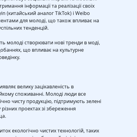
тримання інформації та реалізації своїх
in (китайський аналог TikTok) і Weibo
ентами для молоді, що також впливає на
успільних тенденцій.
ь молоді створювати нові тренди в моді,
добаннях, що впливає на культурне
оведінку.
являє велику зацікавленість в
тійкому споживанні. Молоді люди все
ічно чисту продукцію, підтримують зелені
 у різних проектах зі збереження
ща.
иток екологічно чистих технологій, таких