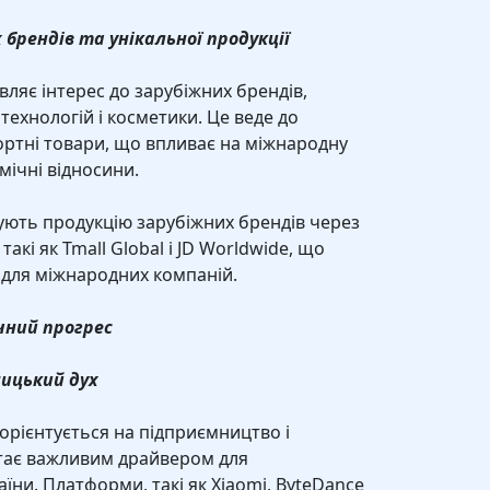
 брендів та унікальної продукції
ляє інтерес до зарубіжних брендів,
технологій і косметики. Це веде до
ортні товари, що впливає на міжнародну
мічні відносини.
пують продукцію зарубіжних брендів через
акі як Tmall Global і JD Worldwide, що
 для міжнародних компаній.
ічний прогрес
ницький дух
орієнтується на підприємництво і
стає важливим драйвером для
їни. Платформи, такі як Xiaomi, ByteDance