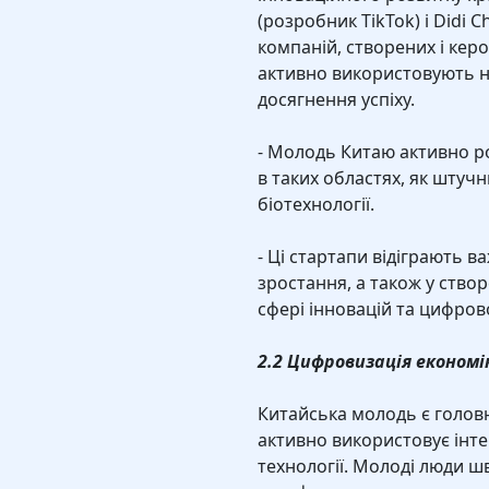
(розробник TikTok) і Didi
компаній, створених і кер
активно використовують но
досягнення успіху.
- Молодь Китаю активно ро
в таких областях, як штучни
біотехнології.
- Ці стартапи відіграють 
зростання, а також у ство
сфері інновацій та цифров
2.2 Цифровизація економі
Китайська молодь є голов
активно використовує інтер
технології. Молоді люди 