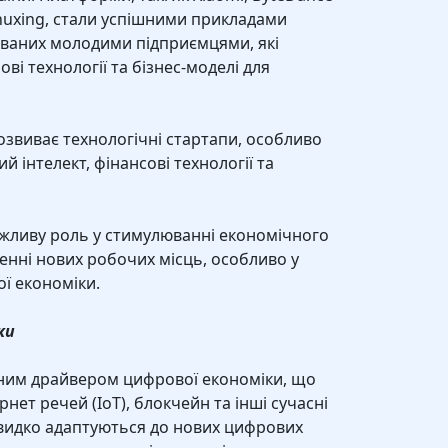
 Chuxing, стали успішними прикладами
ованих молодими підприємцями, які
ві технології та бізнес-моделі для
звиває технологічні стартапи, особливо
й інтелект, фінансові технології та
важливу роль у стимулюванні економічного
ренні нових робочих місць, особливо у
ої економіки.
ки
ним драйвером цифрової економіки, що
нет речей (IoT), блокчейн та інші сучасні
швидко адаптуються до нових цифрових