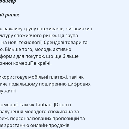
драйвер
ий ринок
важливу групу споживачів, чиї звички і
ктуру споживчого ринку. Ця група
на нові технології, брендові товари та
ю. Більше того, молодь активно
форми для покупок, що ще більше
ної комерції в країні.
користовує мобільні платежі, такі як
сприяє подальшому поширенню цифрових
у житті.
мерції, такі як Taobao, JD.com і
а залучення молодого споживача за
еж, персоналізованих пропозицій та
яє зростанню онлайн-продажів.