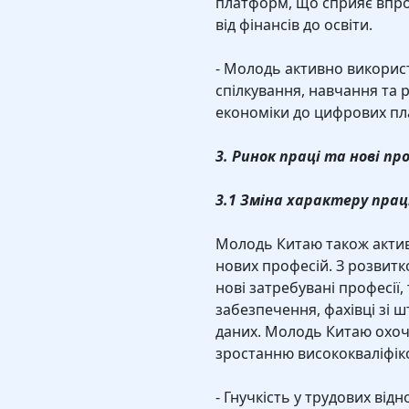
платформ, що сприяє впро
від фінансів до освіти.
- Молодь активно використ
спілкування, навчання та 
економіки до цифрових пла
3. Ринок праці та нові про
3.1 Зміна характеру прац
Молодь Китаю також актив
нових професій. З розвитк
нові затребувані професії
забезпечення, фахівці зі ш
даних. Молодь Китаю охоче
зростанню висококваліфіко
- Гнучкість у трудових відн