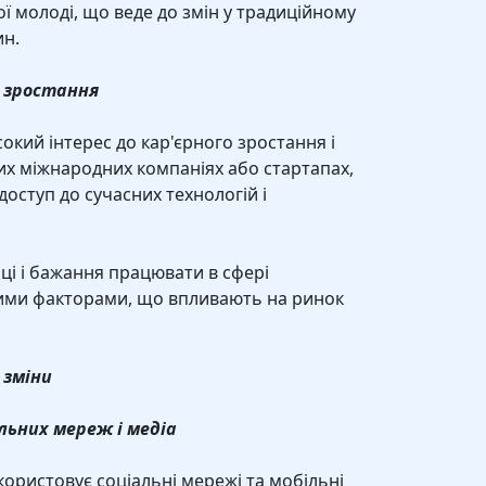
ї молоді, що веде до змін у традиційному
ин.
е зростання
кий інтерес до кар'єрного зростання і
их міжнародних компаніях або стартапах,
оступ до сучасних технологій і
аці і бажання працювати в сфері
ими факторами, що впливають на ринок
 зміни
льних мереж і медіа
ористовує соціальні мережі та мобільні