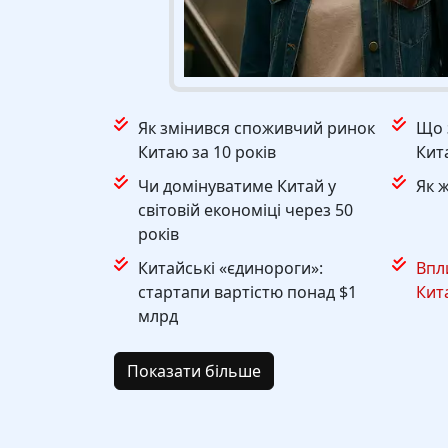
Як змінився споживчий ринок
Що 
Китаю за 10 років
Кит
Чи домінуватиме Китай у
Як 
світовій економіці через 50
років
Китайські «єдинороги»:
Впл
стартапи вартістю понад $1
Кит
млрд
Показати більше