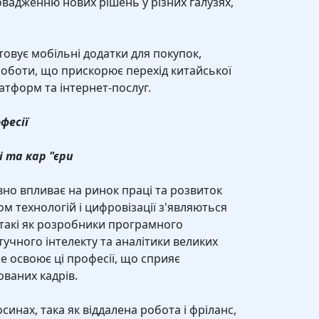
вадженню нових рішень у різних галузях,
овує мобільні додатки для покупок,
роботи, що прискорює перехід китайської
тформ та інтернет-послуг.
фесії
і та кар "єри
но впливає на ринок праці та розвиток
ом технологій і цифровізації з'являються
, такі як розробники програмного
тучного інтелекту та аналітики великих
 освоює ці професії, що сприяє
ваних кадрів.
осинах, така як віддалена робота і фріланс,