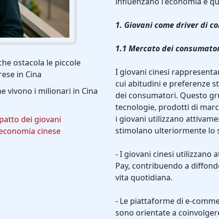
influenzano l'economia e qua
1. Giovani come driver di 
1.1 Mercato dei consumatori
che ostacola le piccole
I giovani cinesi rappresent
ese in Cina
cui abitudini e preferenze 
 vivono i milionari in Cina
dei consumatori. Questo g
tecnologie, prodotti di marca
i giovani utilizzano attivam
patto dei giovani
stimolano ulteriormente lo 
'economia cinese
- I giovani cinesi utilizzan
Pay, contribuendo a diffonde
vita quotidiana.
- Le piattaforme di e-comm
sono orientate a coinvolger