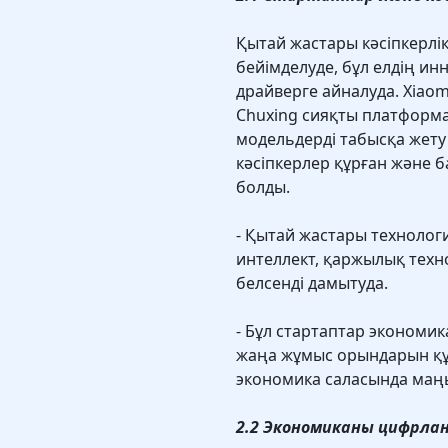
Қытай жастары кәсіпкерлік
бейімделуде, бұл елдің и
драйверге айналуда. Xiaomi
Chuxing сияқты платформа
модельдерді табысқа жету
кәсіпкерлер құрған және б
болды.
- Қытай жастары технолог
интеллект, қаржылық тех
белсенді дамытуда.
- Бұл стартаптар экономик
жаңа жұмыс орындарын құ
экономика саласында маң
2.2 Экономиканы цифрла