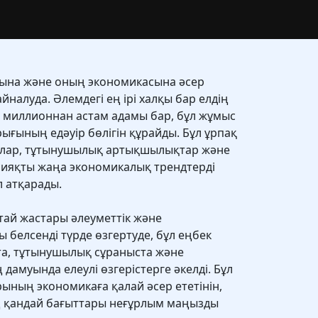
уына және оның экономикасына әсер
йналуда. Әлемдегі ең ірі халқы бар елдің
00 миллионнан астам адамы бар, бұл жұмыс
ығының едәуір бөлігін құрайды. Бұл ұрпақ
ялар, тұтынушылық артықшылықтар және
сияқты жаңа экономикалық трендтерді
л атқарады.
ай жастары әлеуметтік және
 белсенді түрде өзгертуде, бұл еңбек
та, тұтынушылық сұраныста және
амуында елеулі өзгерістерге әкелді. Бұл
ының экономикаға қалай әсер ететінін,
 қандай бағыттары неғұрлым маңызды