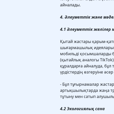
айналады.
4. Әлеуметтік және мәде
4.1 Әлеуметтік желілер 
Қытай жастары қарым-қаты
шығармашылық идеяларын і
мобильді қосымшаларды бе
(қытайлық аналогы TikTok
құралдарға айналуда, бұл
үрдістердің өзгеруіне әсер 
- Бұл тұғырнамалар жаста
артықшылықтарда жаңа тре
тұтыну мен сатып алушылық
4.2 Экологиялық сана