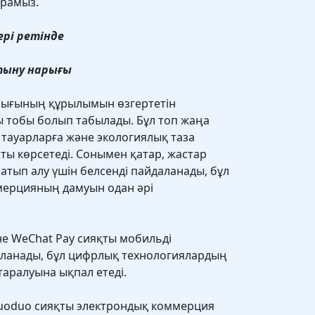
рамыз.
рі ретінде
ұтыну нарығы
рығының құрылымын өзгертетін
тобы болып табылады. Бұл топ жаңа
 тауарларға және экологиялық таза
ты көрсетеді. Сонымен қатар, жастар
тып алу үшін белсенді пайдаланады, бұл
мерцияның дамуын одан әрі
не WeChat Pay сияқты мобильді
аланады, бұл цифрлық технологиялардың
 таралуына ықпал етеді.
nduoduo сияқты электрондық коммерция