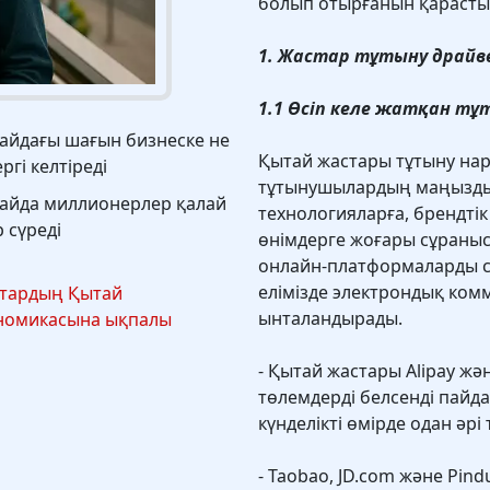
болып отырғанын қарасты
1. Жастар тұтыну драйве
1.1 Өсіп келе жатқан т
айдағы шағын бизнеске не
Қытай жастары тұтыну на
ргі келтіреді
тұтынушылардың маңызды 
айда миллионерлер қалай
технологияларға, брендтік
 сүреді
өнімдерге жоғары сұраныс
онлайн-платформаларды са
елімізде электрондық ком
тардың Қытай
ынталандырады.
номикасына ықпалы
- Қытай жастары Alipay жә
төлемдерді белсенді пайд
күнделікті өмірде одан әрі
- Taobao, JD.com және Pi