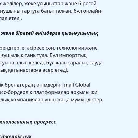
 желілер, жеке ұсыныстар және бірегей
нушыны тартуға бағытталған, бұл онлайн-
ал етеді.
 және бірегей өнімдерге қызығушылық
ендтерге, әсіресе сән, технология және
ығушылық танытуда. Бұл импорттық
туына алып келеді, бұл халықаралық сауда
қ қатынастарға әсер етеді.
к брендтердің өнімдерін Tmall Global
росс-бордерлік платформалар арқылы жиі
алық компаниялар үшін жаңа мүмкіндіктер
хнологиялық прогресс
іпкерлік рух