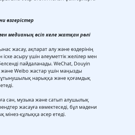
ни өзгерістер
мен медианың өсіп келе жатқан рөлі
нас жасау, ақпарат алу және өздерінің
ске асыру үшін әлеуметтік желілер мен
лсенді пайдаланады. WeChat, Douyin
) және Weibo жастар үшін маңызды
 тұтынушылық нарыққа және қоғамдық
етеді.
рға сән, музыка және сатып алушылық
ндтер жасауға көмектеседі, бұл мәдени
 мінез-құлыққа әсер етеді.