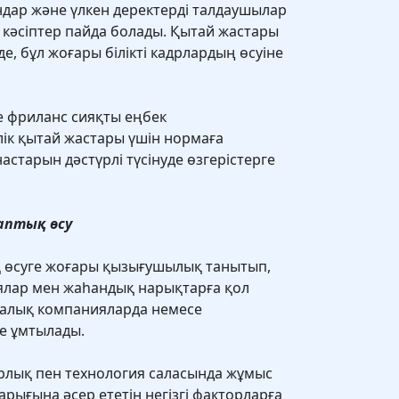
дар және үлкен деректерді талдаушылар
 кәсіптер пайда болады. Қытай жастары
, бұл жоғары білікті кадрлардың өсуіне
не фриланс сияқты еңбек
ік қытай жастары үшін нормаға
астарын дәстүрлі түсінуде өзгерістерге
аптық өсу
 өсуге жоғары қызығушылық танытып,
иялар мен жаһандық нарықтарға қол
аралық компанияларда немесе
ге ұмтылады.
рлық пен технология саласында жұмыс
нарығына әсер ететін негізгі факторларға