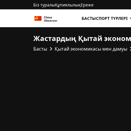
Біз туралы
Құпиялылық
Ереже
БАСТЫ
СПОРТ ТҮРЛЕРІ
Жастардың Қытай эконо
Басты
Қытай экономикасы мен дамуы