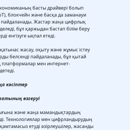
кономиканың басты драйвері болып
oT), блокчейн және басқа да заманауи
і пайдаланады. Жастар жаңа цифрлық
еледі, бұл қаржыдан бастап білім беру
і енгізуге ықпал етеді.
-қатынас жасау, оқыту және жұмыс істеу
ды белсенді пайдаланады, бұл қытай
 платформалар мен интернет-
детеді.
ңа кәсіптер
ипатының өзгеруі
рығына және жаңа мамандықтардың
еді. Технологиялар мен цифрландырудың
амтамасыз етуді әзірлеушілер, жасанды