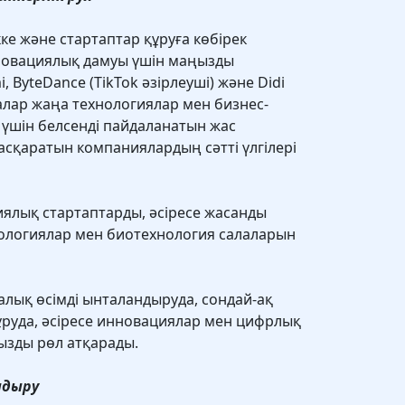
ке және стартаптар құруға көбірек
нновациялық дамуы үшін маңызды
, ByteDance (TikTok әзірлеуші) және Didi
лар жаңа технологиялар мен бизнес-
 үшін белсенді пайдаланатын жас
асқаратын компаниялардың сәтті үлгілері
иялық стартаптарды, әсіресе жасанды
нологиялар мен биотехнология салаларын
алық өсімді ынталандыруда, сондай-ақ
руда, әсіресе инновациялар мен цифрлық
ызды рөл атқарады.
ндыру