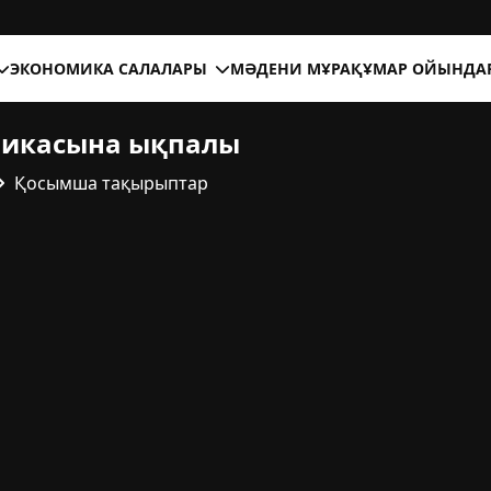
ЭКОНОМИКА САЛАЛАРЫ
МӘДЕНИ МҰРА
ҚҰМАР ОЙЫНДА
микасына ықпалы
Қосымша тақырыптар