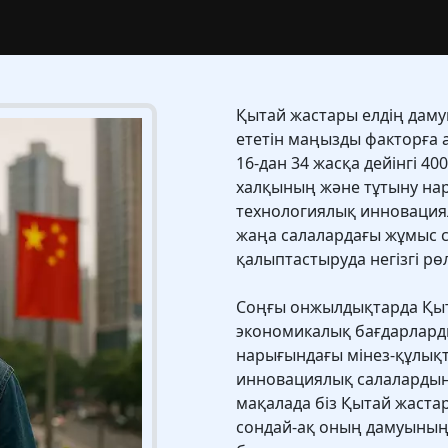
Қытай жастары елдің дам
ететін маңызды факторға а
16-дан 34 жасқа дейінгі 4
халқының және тұтыну нар
технологиялық инноваци
жаңа салалардағы жұмыс 
қалыптастыруда негізгі рө
Соңғы онжылдықтарда Қыт
экономикалық бағдарларды
нарығындағы мінез-құлық
инновациялық салалардың д
мақалада біз Қытай жастар
сондай-ақ оның дамуының