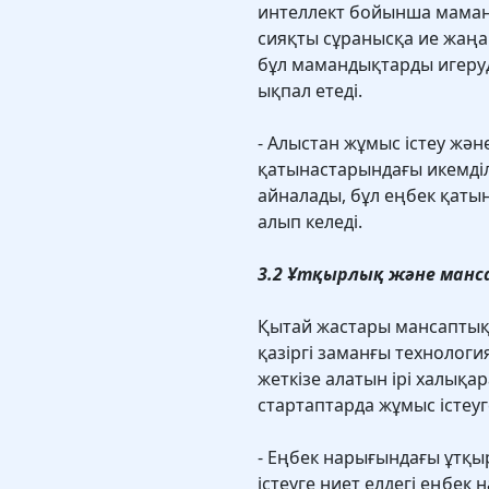
интеллект бойынша маман
сияқты сұранысқа ие жаңа
бұл мамандықтарды игеруде
ықпал етеді.
- Алыстан жұмыс істеу жә
қатынастарындағы икемділ
айналады, бұл еңбек қатын
алып келеді.
3.2 Ұтқырлық және манс
Қытай жастары мансаптық
қазіргі заманғы технолог
жеткізе алатын ірі халық
стартаптарда жұмыс істеу
- Еңбек нарығындағы ұтқы
істеуге ниет елдегі еңбек 