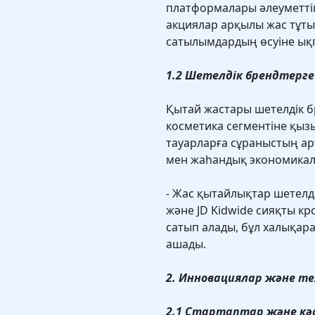
платформалары әлеуметтік
акциялар арқылы жас тұты
сатылымдардың өсуіне ықп
1.2 Шетелдік брендтерге
Қытай жастары шетелдік бр
косметика сегментіне қыз
тауарларға сұраныстың ар
мен жаһандық экономикалы
- Жас қытайлықтар шетелді
және JD Kidwide сияқты к
сатып алады, бұл халықар
ашады.
2. Инновациялар және те
2.1 Стартаптар және кәс