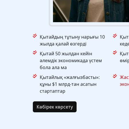
Қытайдың тұтыну нарығы 10
Қыт
жылда қалай өзгерді
кеде
Қытай 50 жылдан кейін
Қыт
әлемдік экономикада үстем
өмір
бола ала ма
Қытайлық «жалғызбасты»:
Жас
құны $1 млрд-тан асатын
эко
стартаптар
Көбірек көрсету