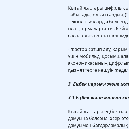
Қытай жастары цифрлық э
табылады, ол заттардың (I
технологияларды белсенд
платформаларға тез бейімд
салаларына жаңа шешімдерд
- Жастар сатып алу, қарым
үшін мобильді қосымшалар
экономикасының цифрлық
қызметтерге көшуін жедел
3. Еңбек нарығы және жа
3.1 Еңбек және мансап с
Қытай жастары еңбек на
дамуына белсенді әсер ет
дамуымен бағдарламалық қ