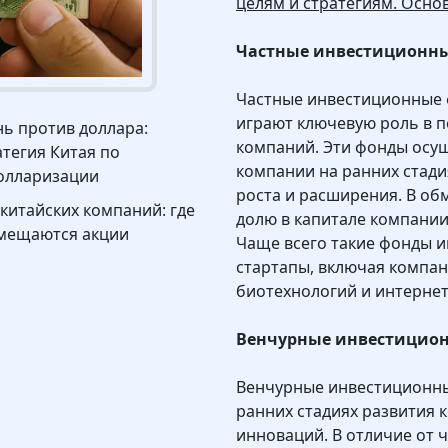
целям и стратегиям. Осно
Частные инвестиционные 
Частные инвестиционные 
играют ключевую роль в 
ь против доллара:
компаний. Эти фонды осу
атегия Китая по
компании на ранних стадия
олларизации
роста и расширения. В об
 китайских компаний: где
долю в капитале компании
мещаются акции
Чаще всего такие фонды 
стартапы, включая компан
биотехнологий и интернет-
Венчурные инвестиционн
Венчурные инвестиционны
ранних стадиях развития к
инноваций. В отличие от 