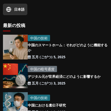
日本語
最新の投稿
中国の技術
中国のスマートホーム：それがどのように機能する
か
五月 (ごがつ) 5, 2025
中国の暗号通貨
デジタル元が世界経済にどのように影響するか
五月 (ごがつ) 3, 2025
中国の技術
中国における遺伝子研究