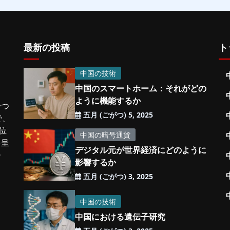
最新の投稿
ト
中国の技術
中国のスマートホーム：それがどの
ように機能するか
一つ
五月 (ごがつ) 5, 2025
で、
位
中国の暗号通貨
を呈
デジタル元が世界経済にどのように
ー
影響するか
五月 (ごがつ) 3, 2025
中国の技術
中国における遺伝子研究