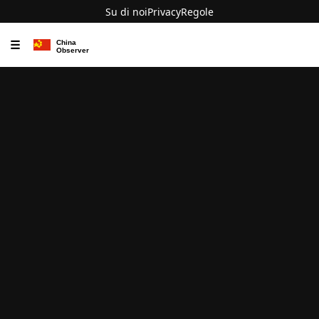
Su di noi
Privacy
Regole
☰