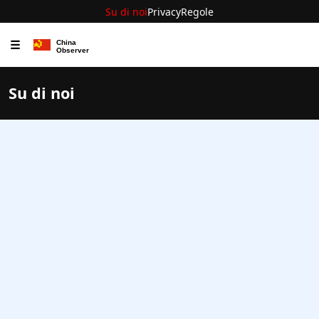
Su di noi
Privacy
Regole
☰
Su di noi