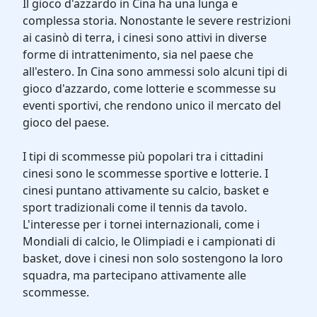
Il gioco d'azzardo in Cina ha una lunga e
complessa storia. Nonostante le severe restrizioni
ai casinò di terra, i cinesi sono attivi in diverse
forme di intrattenimento, sia nel paese che
all'estero. In Cina sono ammessi solo alcuni tipi di
gioco d'azzardo, come lotterie e scommesse su
eventi sportivi, che rendono unico il mercato del
gioco del paese.
I tipi di scommesse più popolari tra i cittadini
cinesi sono le scommesse sportive e lotterie. I
cinesi puntano attivamente su calcio, basket e
sport tradizionali come il tennis da tavolo.
L'interesse per i tornei internazionali, come i
Mondiali di calcio, le Olimpiadi e i campionati di
basket, dove i cinesi non solo sostengono la loro
squadra, ma partecipano attivamente alle
scommesse.