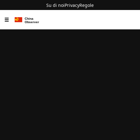
Su di noi
Privacy
Regole
☰