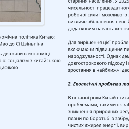
старіння населення. У 2025
чисельності працездатног
робочої сили і можливого
викличе збільшення пенсій
додатковим навантаження
номічна політика Китаю:
Для вирішення цієї пробл
Мао до Сі Цзіньпіна
включаючи підвищення пен
ь держави в економіці
народжуваності. Однак де
аю: соціалізм з китайською
довгострокового підходу і
цифікою
зростання в найближчі дес
2. Екологічні проблеми т
В останні роки Китай стик
проблемами, такими як заб
зникнення природних ресур
плани по боротьбі з забру
чистих джерел енергії, в