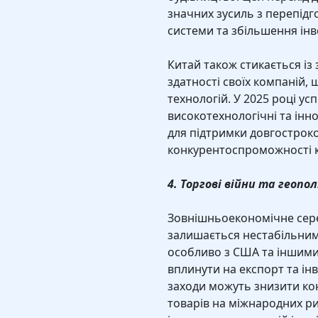
значних зусиль з перепідго
системи та збільшення інв
Китай також стикається із
здатності своїх компаній,
технологій. У 2025 році ус
високотехнологічні та ін
для підтримки довгостроко
конкурентоспроможності к
4. Торгові війни та геопо
Зовнішньоекономічне сере
залишається нестабільним.
особливо з США та іншими
вплинути на експорт та інв
заходи можуть знизити к
товарів на міжнародних ри