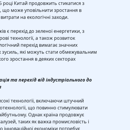
25 році Китай продовжить стикатися з
ії, що може уповільнити зростання в
 витрати на екологічні заходи.
в є перехід до зеленої енергетики, з
рові технології, а також розвиток
логічний перехід вимагає значних
х зусиль, які можуть стати обмежувальним
ого зростання в деяких секторах
ція та перехід від індустріального до
а
исокі технології, включаючи штучний
 біотехнології, що повинно стимулювати
айбутньому. Однак країна продовжує
алузей, таких як важка промисловість і
до інноваційної економіки потребує