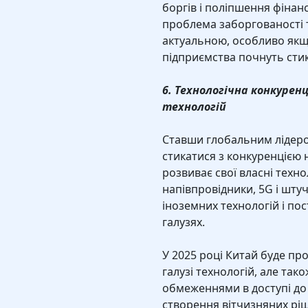
боргів і поліпшення фінан
проблема заборгованості 
актуальною, особливо якщ
підприємства почнуть стик
6. Технологічна конкуренц
технологій
Ставши глобальним лідеро
стикатися з конкуренцією 
розвиває свої власні техно
напівпровідники, 5G і штуч
іноземних технологій і по
галузях.
У 2025 році Китай буде пр
галузі технологій, але так
обмеженнями в доступі до 
створення вітчизняних ріш