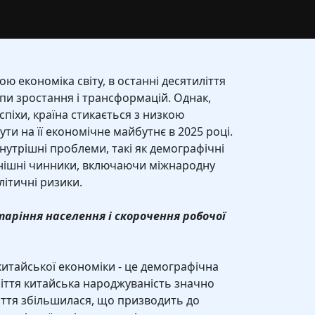
ою економіка світу, в останні десятиліття
пи зростання і трансформацій. Однак,
спіхи, країна стикається з низкою
ути на її економічне майбутнє в 2025 році.
нутрішні проблеми, такі як демографічні
зовнішні чинники, включаючи міжнародну
літичні ризики.
таріння населення і скорочення робочої
китайської економіки - це демографічна
иліття китайська народжуваність значно
иття збільшилася, що призводить до