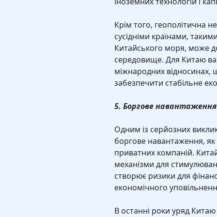
іноземних технологій і капі
Крім того, геополітична не
сусідніми країнами, такими 
Китайського моря, може д
середовище. Для Китаю важ
міжнародних відносинах, щ
забезпечити стабільне ек
5. Боргове навантаження 
Одним із серйозних виклик
боргове навантаження, як н
приватних компаній. Кита
механізми для стимулюван
створює ризики для фінансо
економічного уповільненн
В останні роки уряд Китаю