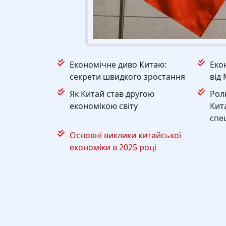
Економічне диво Китаю:
Еко
секрети швидкого зростання
від 
Як Китай став другою
Рол
економікою світу
Кит
спе
Основні виклики китайської
економіки в 2025 році