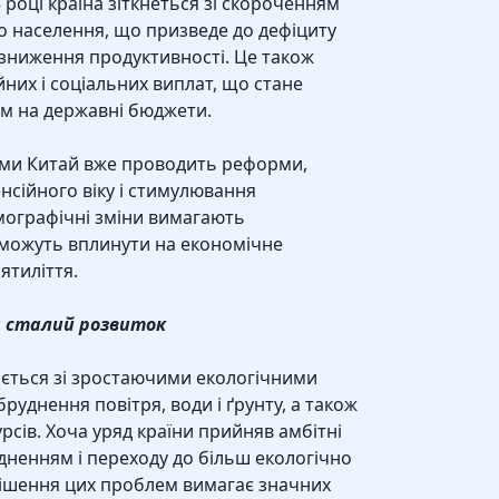
 році країна зіткнеться зі скороченням
о населення, що призведе до дефіциту
 зниження продуктивності. Це також
них і соціальних виплат, що стане
м на державні бюджети.
еми Китай вже проводить реформи,
сійного віку і стимулювання
мографічні зміни вимагають
 можуть вплинути на економічне
ятиліття.
а сталий розвиток
ається зі зростаючими екологічними
руднення повітря, води і ґрунту, а також
сів. Хоча уряд країни прийняв амбітні
дненням і переходу до більш екологічно
ирішення цих проблем вимагає значних