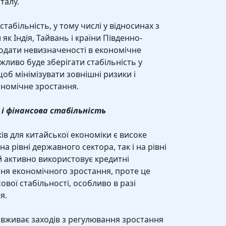
талу.
стабільність, у тому числі у відносинах з
як Індія, Тайвань і країни Південно-
одати невизначеності в економічне
ливо буде зберігати стабільність у
об мінімізувати зовнішні ризики і
ономічне зростання.
і фінансова стабільність
ів для китайської економіки є високе
а рівні державного сектора, так і на рівні
й активно використовує кредитні
ня економічного зростання, проте це
вої стабільності, особливо в разі
я.
 вживає заходів з регулювання зростання