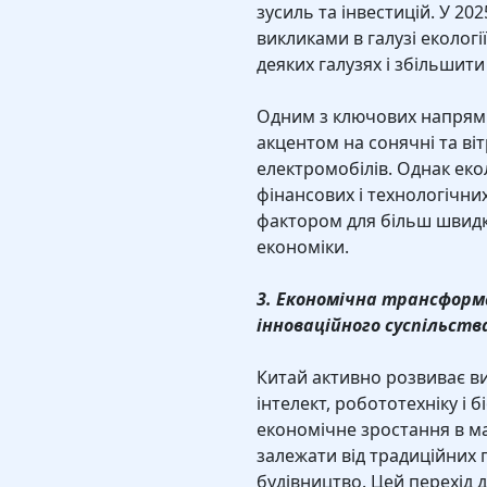
зусиль та інвестицій. У 20
викликами в галузі еколог
деяких галузях і збільшити
Одним з ключових напрямкі
акцентом на сонячні та віт
електромобілів. Однак еко
фінансових і технологічни
фактором для більш швидк
економіки.
3. Економічна трансформа
інноваційного суспільств
Китай активно розвиває в
інтелект, робототехніку і
економічне зростання в м
залежати від традиційних г
будівництво. Цей перехід 