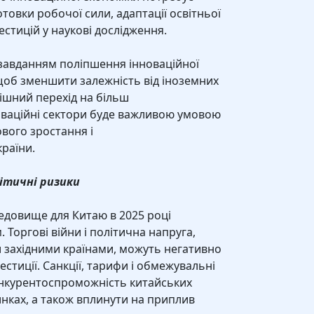
товки робочої сили, адаптації освітньої
естицій у наукові дослідження.
 завданням поліпшення інноваційної
 щоб зменшити залежність від іноземних
пішний перехід на більш
новаційні сектори буде важливою умовою
вого зростання і
раїни.
літичні ризики
довище для Китаю в 2025 році
 Торгові війни і політична напруга,
 західними країнами, можуть негативно
естиції. Санкції, тарифи і обмежувальні
онкурентоспроможність китайських
нках, а також вплинути на приплив