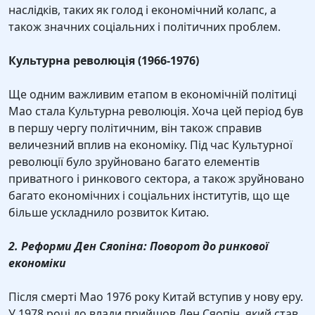
наслідків, таких як голод і економічний колапс, а
також значних соціальних і політичних проблем.
Культурна революція (1966-1976)
Ще одним важливим етапом в економічній політиці
Мао стала Культурна революція. Хоча цей період був
в першу чергу політичним, він також справив
величезний вплив на економіку. Під час Культурної
революції було зруйновано багато елементів
приватного і ринкового сектора, а також зруйновано
багато економічних і соціальних інститутів, що ще
більше ускладнило розвиток Китаю.
2. Реформи Ден Сяопіна: Поворот до ринкової
економіки
Після смерті Мао 1976 року Китай вступив у нову еру.
У 1978 році до влади прийшов Ден Сяопін, який став