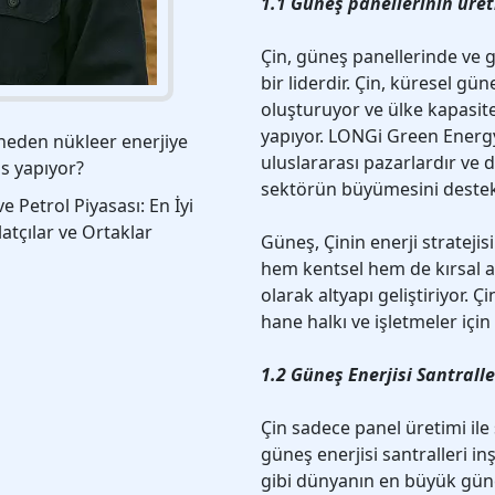
1.1 Güneş panellerinin üret
Çin, güneş panellerinde ve g
bir liderdir. Çin, küresel gü
oluşturuyor ve ülke kapasite
yapıyor. LONGi Green Energy 
neden nükleer enerjiye
uluslararası pazarlardır ve 
s yapıyor?
sektörün büyümesini deste
ve Petrol Piyasası: En İyi
latçılar ve Ortaklar
Güneş, Çinin enerji stratejis
hem kentsel hem de kırsal al
olarak altyapı geliştiriyor. 
hane halkı ve işletmeler için
1.2 Güneş Enerjisi Santrall
Çin sadece panel üretimi ile 
güneş enerjisi santralleri i
gibi dünyanın en büyük gün