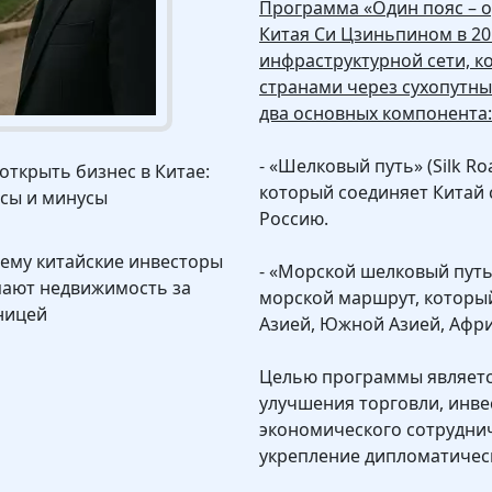
Программа «Один пояс – 
Китая Си Цзиньпином в 20
инфраструктурной сети, к
странами через сухопутны
два основных компонента:
- «Шелковый путь» (Silk R
 открыть бизнес в Китае:
который соединяет Китай 
сы и минусы
Россию.
ему китайские инвесторы
- «Морской шелковый путь» 
пают недвижимость за
морской маршрут, которы
ницей
Азией, Южной Азией, Афри
Целью программы являетс
улучшения торговли, инве
экономического сотруднич
укрепление дипломатическ