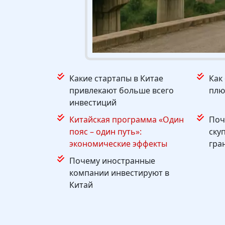
Какие стартапы в Китае
Как
привлекают больше всего
плю
инвестиций
Китайская программа «Один
Поч
пояс – один путь»:
ску
экономические эффекты
гра
Почему иностранные
компании инвестируют в
Китай