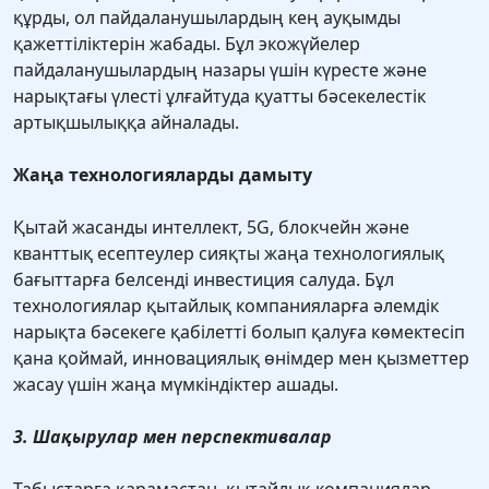
құрды, ол пайдаланушылардың кең ауқымды
қажеттіліктерін жабады. Бұл экожүйелер
пайдаланушылардың назары үшін күресте және
нарықтағы үлесті ұлғайтуда қуатты бәсекелестік
артықшылыққа айналады.
Жаңа технологияларды дамыту
Қытай жасанды интеллект, 5G, блокчейн және
кванттық есептеулер сияқты жаңа технологиялық
бағыттарға белсенді инвестиция салуда. Бұл
технологиялар қытайлық компанияларға әлемдік
нарықта бәсекеге қабілетті болып қалуға көмектесіп
қана қоймай, инновациялық өнімдер мен қызметтер
жасау үшін жаңа мүмкіндіктер ашады.
3. Шақырулар мен перспективалар