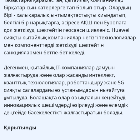
Табыстарға қарамастан, қытайлық компаниялар
бірқатар сын-қатерлерге тап болып отыр. Олардың
бірі - халықаралық ынтымақтастықты қиындатып,
белгілі бір нарықтарға, әсіресе АҚШ пен Еуропаға
қол жеткізуді шектейтін геосаяси шиеленіс. Huawei
сияқты қытайлық компаниялар негізгі технологиялар
мен компоненттерді жеткізуді шектейтін
санкциялармен бетпе-бет келеді.
Дегенмен, қытайлық IT-компаниялар дамуын
жалғастыруда және олар жасанды интеллект,
кванттық технологиялар, роботтандыру және 5G
сияқты салалардағы өз ұстанымдарын нығайтуға
ұмтылуда. Болашақта олар өз ықпалын кеңейтуді,
инновациялық шешімдерді әзірлеуді және әлемдік
деңгейде бәсекелестікті жалғастыратын болады.
Қорытынды