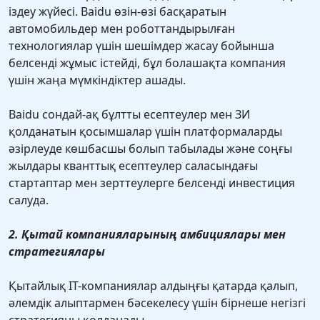
іздеу жүйесі. Baidu өзін-өзі басқаратын
автомобильдер мен роботтандырылған
технологиялар үшін шешімдер жасау бойынша
белсенді жұмыс істейді, бұл болашақта компания
үшін жаңа мүмкіндіктер ашады.
Baidu сондай-ақ бұлтты есептеулер мен ЗИ
қолданатын қосымшалар үшін платформаларды
әзірлеуде көшбасшы болып табылады және соңғы
жылдары кванттық есептеулер саласындағы
стартаптар мен зерттеулерге белсенді инвестиция
салуда.
2. Қытай компанияларының амбициялары мен
стратегиялары
Қытайлық IT-компаниялар алдыңғы қатарда қалып,
әлемдік алыптармен бәсекелесу үшін бірнеше негізгі