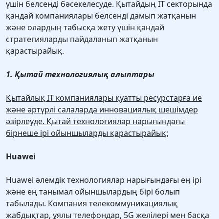
үшін белсенді бәсекелесуде. Қытайдың IT секторында
қандай компаниялары белсенді дамып жатқанын
және олардың табысқа жету үшін қандай
стратегияларды пайдаланып жатқанын
қарастырайық.
1. Қытай технологиялық алыптары
Қытайлық IT компаниялары қуатты ресурстарға ие
және әртүрлі салаларда инновациялық шешімдер
әзірлеуде. Қытай технологиялар нарығындағы
бірнеше ірі ойыншыларды қарастырайық:
Huawei
Huawei әлемдік технологиялар нарығындағы ең ірі
және ең танымал ойыншылардың бірі болып
табылады. Компания телекоммуникациялық
жабдықтар, ұялы телефондар, 5G желілері мен басқа