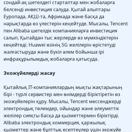
сондай-ақ шетелдегі стартаптар мен жобаларға
белсенді инвестиция салуда. Қытай алыптары
Еуропада, АҚШ-та, Африкада және басқа да
нарықтарда өз үлестерін кеңейтуде. Мысалы, Tencent
пен Alibaba шетелдік компанияларға инвестиция
салып, Қытайдан тыс жерлерде өз мүмкіндіктерін
кеңейтеді. Huawei өзінің 5G желілерін өрістетуді
жалғастыруда және бүкіл әлем бойынша ірі
инфрақұрылымдық жобаларға қатысуда.
Экожүйелерді жасау
Қытайлық IT-компаниялардың мықты жақтарының
бірі - түрлі сервистер мен өнімдерді біріктіретін өз
экожүйелерін құру. Мысалы, Tencent мессенджерді
электрондық төлемдер, ойындар және әлеуметтік
желілер сияқты басқа да қызметтермен біріктірді.
Alibaba электрондық коммерция, қаржылық
қызметтер және бұлттық есептеулер үшін экожүйе