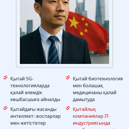
Қытай 5G-
Қытай биотехнология
технологияларда
мен болашақ
қалай әлемдік
медицинаны қалай
көшбасшыға айналды
дамытуда
Қытайдағы жасанды
Қытайлық
интеллект: жоспарлар
компаниялар IT-
мен жетістіктер
индустриясында