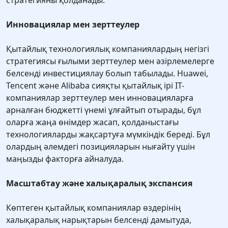
стратегияны қолданады.
Инновациялар мен зерттеулер
Қытайлық технологиялық компаниялардың негізгі
стратегиясы ғылыми зерттеулер мен әзірлемелерге
белсенді инвестициялау болып табылады. Huawei,
Tencent және Alibaba сияқты қытайлық ірі IT-
компаниялар зерттеулер мен инновацияларға
арналған бюджетті үнемі ұлғайтып отырады, бұл
оларға жаңа өнімдер жасап, қолданыстағы
технологияларды жақсартуға мүмкіндік береді. Бұл
олардың әлемдегі позицияларын нығайту үшін
маңызды факторға айналуда.
Масштабтау және халықаралық экспансия
Көптеген қытайлық компаниялар өздерінің
халықаралық нарықтарын белсенді дамытуда,