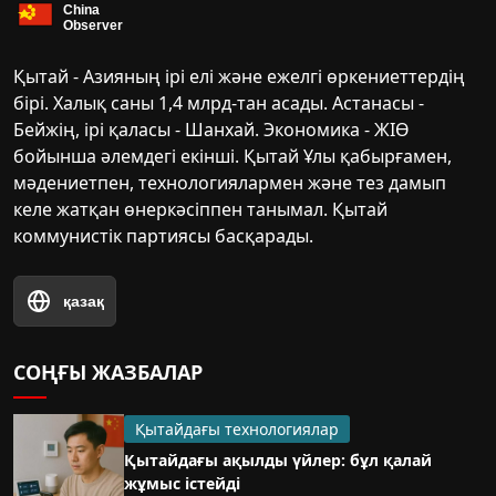
Қытай - Азияның ірі елі және ежелгі өркениеттердің
бірі. Халық саны 1,4 млрд-тан асады. Астанасы -
Бейжің, ірі қаласы - Шанхай. Экономика - ЖІӨ
бойынша әлемдегі екінші. Қытай Ұлы қабырғамен,
мәдениетпен, технологиялармен және тез дамып
келе жатқан өнеркәсіппен танымал. Қытай
коммунистік партиясы басқарады.
қазақ
СОҢҒЫ ЖАЗБАЛАР
Қытайдағы технологиялар
Қытайдағы ақылды үйлер: бұл қалай
жұмыс істейді