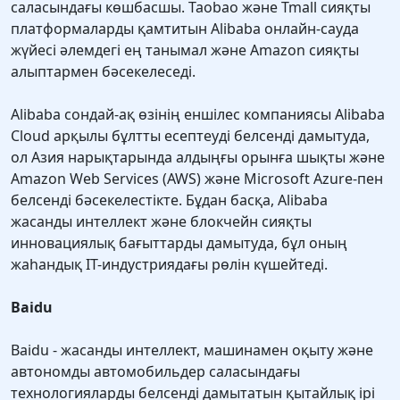
саласындағы көшбасшы. Taobao және Tmall сияқты
платформаларды қамтитын Alibaba онлайн-сауда
жүйесі әлемдегі ең танымал және Amazon сияқты
алыптармен бәсекелеседі.
Alibaba сондай-ақ өзінің еншілес компаниясы Alibaba
Cloud арқылы бұлтты есептеуді белсенді дамытуда,
ол Азия нарықтарында алдыңғы орынға шықты және
Amazon Web Services (AWS) және Microsoft Azure-пен
белсенді бәсекелестікте. Бұдан басқа, Alibaba
жасанды интеллект және блокчейн сияқты
инновациялық бағыттарды дамытуда, бұл оның
жаһандық IT-индустриядағы рөлін күшейтеді.
Baidu
Baidu - жасанды интеллект, машинамен оқыту және
автономды автомобильдер саласындағы
технологияларды белсенді дамытатын қытайлық ірі