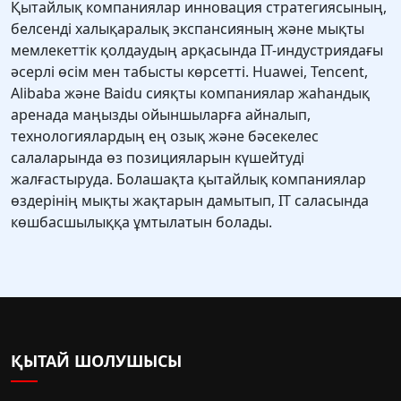
Қытайлық компаниялар инновация стратегиясының,
белсенді халықаралық экспансияның және мықты
мемлекеттік қолдаудың арқасында ІТ-индустриядағы
әсерлі өсім мен табысты көрсетті. Huawei, Tencent,
Alibaba және Baidu сияқты компаниялар жаһандық
аренада маңызды ойыншыларға айналып,
технологиялардың ең озық және бәсекелес
салаларында өз позицияларын күшейтуді
жалғастыруда. Болашақта қытайлық компаниялар
өздерінің мықты жақтарын дамытып, IT саласында
көшбасшылыққа ұмтылатын болады.
ҚЫТАЙ ШОЛУШЫСЫ