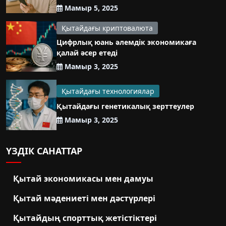
Мамыр 5, 2025
Қытайдағы криптовалюта
Цифрлық юань әлемдік экономикаға
қалай әсер етеді
Мамыр 3, 2025
Қытайдағы технологиялар
Қытайдағы генетикалық зерттеулер
Мамыр 3, 2025
ҮЗДІК САНАТТАР
Қытай экономикасы мен дамуы
Қытай мәдениеті мен дәстүрлері
Қытайдың спорттық жетістіктері