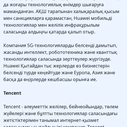
да жоғары технологиялық өнімдер шығаруға
маманданған. АҚШ тарапынан халықаралық қысым
мен санкцияларға қарамастан, Huawei мобильді
технологиялар мен желілік инфрақұрылым
саласында алдыңғы қатарда қалып отыр.
Компания 5G-технологияларды белсенді дамытып,
жасанды интеллект, робототехника және кванттық
технологиялар саласында зерттеулер жүргізуде.
Huawei Қытайдан тыс жерлерде өз бизнестерін
белсенді түрде кеңейтуде және Еуропа, Азия және
басқа да өңірлерде көшбасшы орынға ие.
Tencent
Tencent - әлеуметтік желілер, бейнеойындар, төлем
жүйелері және бұлтты технологиялар саласындағы
жетістіктерімен танымал интернет-қызмет