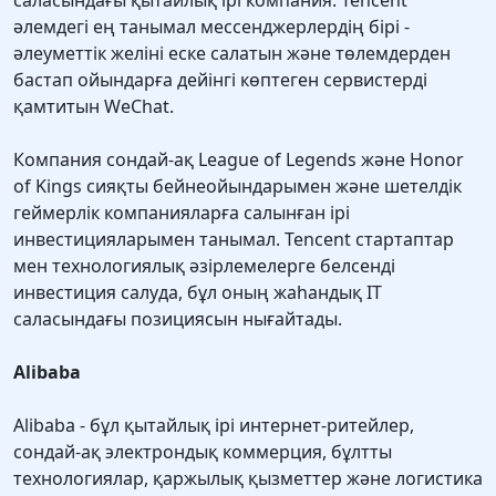
саласындағы қытайлық ірі компания. Tencent
әлемдегі ең танымал мессенджерлердің бірі -
әлеуметтік желіні еске салатын және төлемдерден
бастап ойындарға дейінгі көптеген сервистерді
қамтитын WeChat.
Компания сондай-ақ League of Legends және Honor
of Kings сияқты бейнеойындарымен және шетелдік
геймерлік компанияларға салынған ірі
инвестицияларымен танымал. Tencent стартаптар
мен технологиялық әзірлемелерге белсенді
инвестиция салуда, бұл оның жаһандық IT
саласындағы позициясын нығайтады.
Alibaba
Alibaba - бұл қытайлық ірі интернет-ритейлер,
сондай-ақ электрондық коммерция, бұлтты
технологиялар, қаржылық қызметтер және логистика