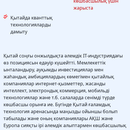
көшбасшылық үшін
жарыста
Қытайда кванттық
технологияларды
дамыту
Қытай соңғы онжылдықта әлемдік ІТ-индустриядағы
өз позициясын едәуір күшейтті. Мемлекеттік
ынталандыру, ауқымды инвестициялар мен
жаһандық амбициялардың көмегімен қытайлық
компаниялар интернет-қызметтер, жасанды
интеллект, электрондық коммерция, мобильді
технологиялар және т.б. салаларда сенімді түрде
көшбасшы орынға ие. Бүгінде Қытай ғаламдық
технология аренасында маңызды ойыншы болып
табылады және оның компаниялары АҚШ және
Еуропа сияқты ірі әлемдік алыптармен көшбасшылық