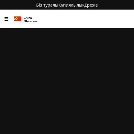
Біз туралы
Құпиялылық
Ереже
☰